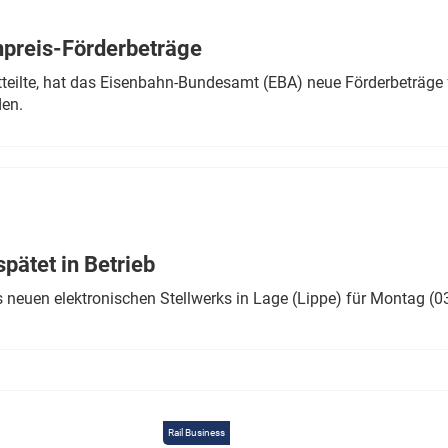
Eurailpress Career Boost
 & Komponenten
preis-Förderbeträge
ur & Ausrüstung
teilte, hat das Eisenbahn-Bundesamt (EBA) neue Förderbeträge 
den.
ätet in Betrieb
 neuen elektronischen Stellwerks in Lage (Lippe) für Montag (0
Rail Business