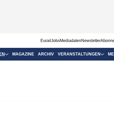
EurailJobs
Mediadaten
Newsletter
Abonn
EN
MAGAZINE
ARCHIV
VERANSTALTUNGEN
ME
Eurailpress-
Veranstaltungen
Rad-Schiene Tagung
 Positionen
IRSA 2025
n & Märkte
Branchentermine
ervices