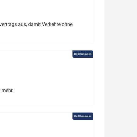
ertrags aus, damit Verkehre ohne
Rail Business
t mehr.
Rail Business