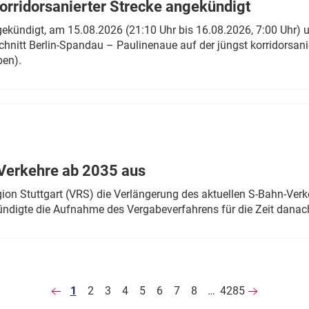
rridorsanierter Strecke angekündigt
gekündigt, am 15.08.2026 (21:10 Uhr bis 16.08.2026, 7:00 Uhr) 
hnitt Berlin-Spandau – Paulinenaue auf der jüngst korridorsan
ben).
Verkehre ab 2035 aus
n Stuttgart (VRS) die Verlängerung des aktuellen S-Bahn-Verk
ndigte die Aufnahme des Vergabeverfahrens für die Zeit danac
1
2
3
4
5
6
7
8
…
4285