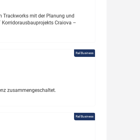
um Trackworks mit der Planung und
 Korridorausbauprojekts Craiova –
Rail Business
erenz zusammengeschaltet.
Rail Business