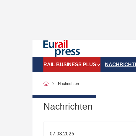
RAIL BUSINESS PLUS
NACHRICHT
Organigramme
Politik
Nachrichten
SGV-Marktdaten
Recht
SPNV-Marktdaten
Personen &
Nachrichten
Bilanzen
Unternehme
Recht
Betrieb & S
07.08.2026