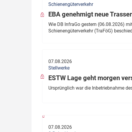
Schienengüterverkehr
Politik
Fahrzeuge
EBA genehmigt neue Trassen
Verbände: Wer spricht für
Infrastrukt
Wie DB InfraGo gestern (06.08.2026) mit
wen?
Schienengüterverkehr (TraFöG) beschie
ÖPNV
Marktplatz: Wer macht was?
Start-Up-Check
07.08.2026
Thema des Monats
Stellwerke
Dossier: Generalsanierung
ESTW Lage geht morgen versp
Dossier: ETCS
Ursprünglich war die Inbetriebnahme des
Dossier:
Stellwerksbesetzung
07.08.2026