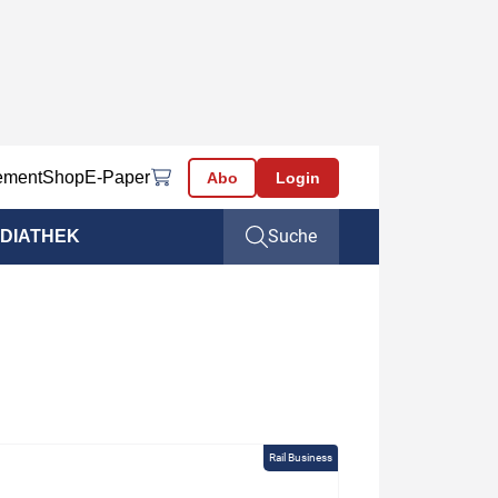
ement
Shop
E-Paper
Abo
Login
Suche
DIATHEK
Rail Business