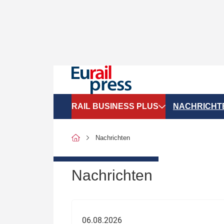
RAIL BUSINESS PLUS
NACHRICHT
Organigramme
Politik
Nachrichten
SGV-Marktdaten
Recht
SPNV-Marktdaten
Personen &
Nachrichten
Bilanzen
Unternehme
Recht
Betrieb & S
06.08.2026