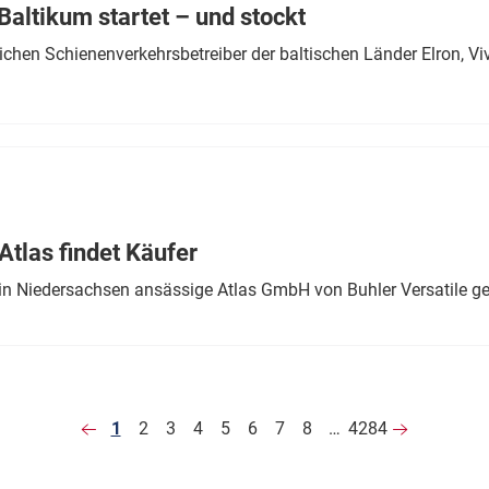
altikum startet – und stockt
chen Schienenverkehrsbetreiber der baltischen Länder Elron, V
tlas findet Käufer
in Niedersachsen ansässige Atlas GmbH von Buhler Versatile ge
1
2
3
4
5
6
7
8
…
4284