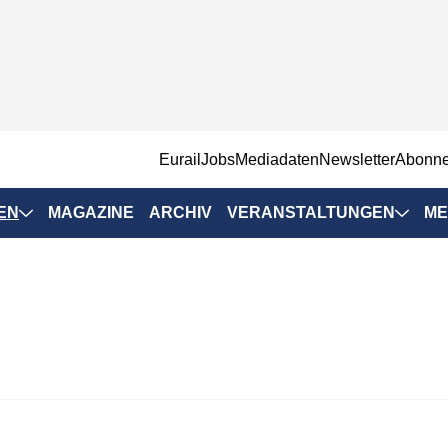
EurailJobs
Mediadaten
Newsletter
Abonn
EN
MAGAZINE
ARCHIV
VERANSTALTUNGEN
ME
Eurailpress-
Veranstaltungen
Rad-Schiene Tagung
 Positionen
IRSA 2025
n & Märkte
Branchentermine
ervices