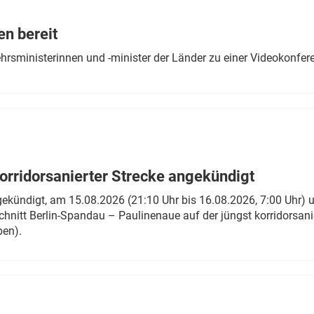
Eurailpress Career Boost
 & Komponenten
en bereit
ur & Ausrüstung
ehrsministerinnen und -minister der Länder zu einer Videokonf
rridorsanierter Strecke angekündigt
gekündigt, am 15.08.2026 (21:10 Uhr bis 16.08.2026, 7:00 Uhr) 
hnitt Berlin-Spandau – Paulinenaue auf der jüngst korridorsan
ben).