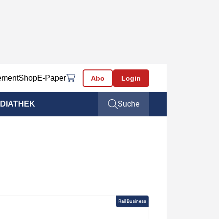
ement
Shop
E-Paper
Abo
Login
Suche
DIATHEK
Rail Business