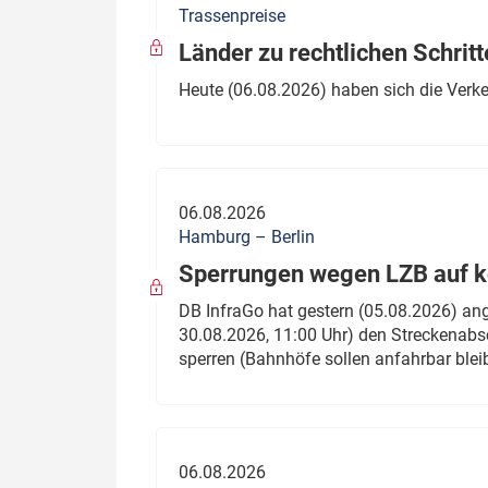
Trassenpreise
Politik
Fahrzeuge
Länder zu rechtlichen Schritt
Verbände: Wer spricht für
Infrastrukt
Heute (06.08.2026) haben sich die Verk
wen?
ÖPNV
Marktplatz: Wer macht was?
Start-Up-Check
06.08.2026
Thema des Monats
Hamburg – Berlin
Sperrungen wegen LZB auf ko
Dossier: Generalsanierung
DB InfraGo hat gestern (05.08.2026) an
Dossier: ETCS
30.08.2026, 11:00 Uhr) den Streckenabsc
sperren (Bahnhöfe sollen anfahrbar blei
Dossier:
Stellwerksbesetzung
06.08.2026