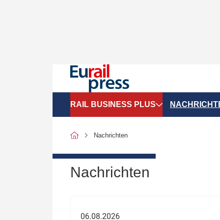
RAIL BUSINESS PLUS
NACHRICHT
Organigramme
Politik
Nachrichten
SGV-Marktdaten
Recht
SPNV-Marktdaten
Personen &
Nachrichten
Bilanzen
Unternehme
Recht
Betrieb & S
06.08.2026