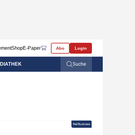
ement
Shop
E-Paper
Abo
Login
Suche
DIATHEK
Rail Business