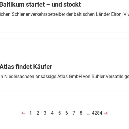
altikum startet – und stockt
chen Schienenverkehrsbetreiber der baltischen Länder Elron, V
tlas findet Käufer
in Niedersachsen ansässige Atlas GmbH von Buhler Versatile ge
1
2
3
4
5
6
7
8
…
4284