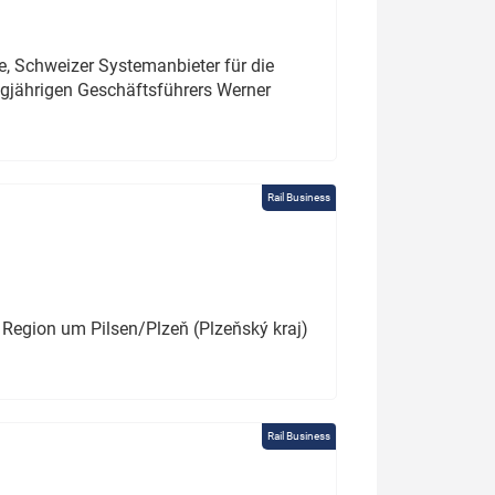
e, Schweizer Systemanbieter für die
angjährigen Geschäftsführers Werner
Rail Business
 Region um Pilsen/Plzeň (Plzeňský kraj)
Rail Business