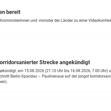
Eurailpress Career Boost
 & Komponenten
en bereit
ur & Ausrüstung
ehrsministerinnen und -minister der Länder zu einer Videokonf
rridorsanierter Strecke angekündigt
gekündigt, am 15.08.2026 (21:10 Uhr bis 16.08.2026, 7:00 Uhr) 
hnitt Berlin-Spandau – Paulinenaue auf der jüngst korridorsan
ben).