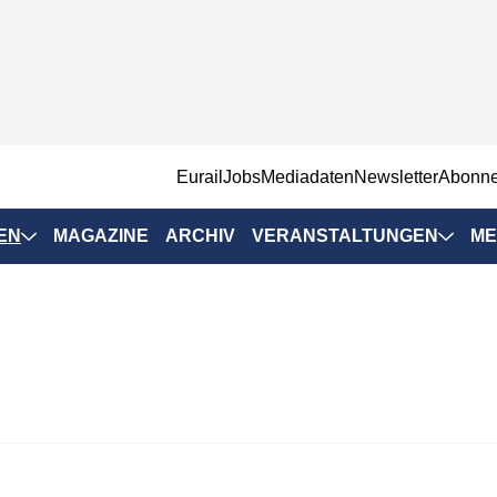
EurailJobs
Mediadaten
Newsletter
Abonn
EN
MAGAZINE
ARCHIV
VERANSTALTUNGEN
ME
Eurailpress-
Veranstaltungen
Rad-Schiene Tagung
 Positionen
IRSA 2025
n & Märkte
Branchentermine
ervices