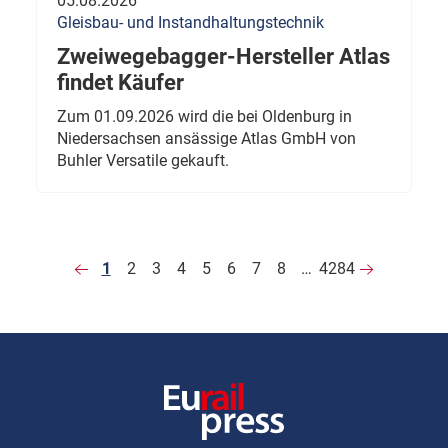
05.08.2026
Gleisbau- und Instandhaltungstechnik
Zweiwegebagger-Hersteller Atlas
findet Käufer
Zum 01.09.2026 wird die bei Oldenburg in
Niedersachsen ansässige Atlas GmbH von
Buhler Versatile gekauft.
1
2
3
4
5
6
7
8
…
4284