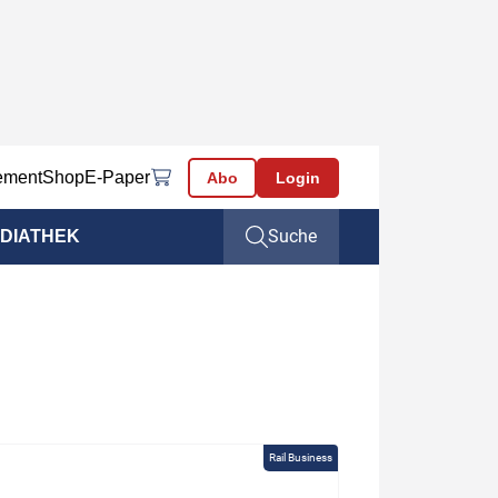
ement
Shop
E-Paper
Abo
Login
Suche
DIATHEK
Rail Business