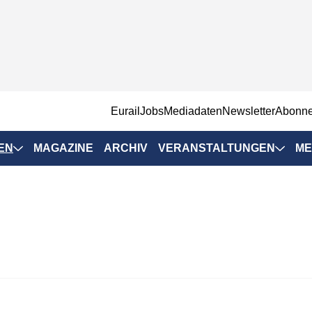
EurailJobs
Mediadaten
Newsletter
Abonn
EN
MAGAZINE
ARCHIV
VERANSTALTUNGEN
ME
Eurailpress-
Veranstaltungen
Rad-Schiene Tagung
 Positionen
IRSA 2025
n & Märkte
Branchentermine
ervices