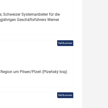
e, Schweizer Systemanbieter für die
angjährigen Geschäftsführers Werner
Rail Business
 Region um Pilsen/Plzeň (Plzeňský kraj)
Rail Business