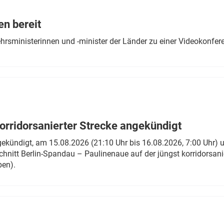
Eurailpress Career Boost
 & Komponenten
en bereit
ur & Ausrüstung
ehrsministerinnen und -minister der Länder zu einer Videokonf
rridorsanierter Strecke angekündigt
gekündigt, am 15.08.2026 (21:10 Uhr bis 16.08.2026, 7:00 Uhr) 
hnitt Berlin-Spandau – Paulinenaue auf der jüngst korridorsan
ben).