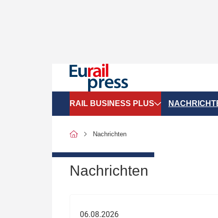
RAIL BUSINESS PLUS
NACHRICHT
Organigramme
Politik
Nachrichten
SGV-Marktdaten
Recht
SPNV-Marktdaten
Personen &
Nachrichten
Bilanzen
Unternehme
Recht
Betrieb & S
06.08.2026