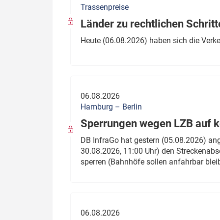
Trassenpreise
Politik
Fahrzeuge
Länder zu rechtlichen Schritt
Verbände: Wer spricht für
Infrastrukt
Heute (06.08.2026) haben sich die Verk
wen?
ÖPNV
Marktplatz: Wer macht was?
Start-Up-Check
06.08.2026
Thema des Monats
Hamburg – Berlin
Sperrungen wegen LZB auf ko
Dossier: Generalsanierung
DB InfraGo hat gestern (05.08.2026) an
Dossier: ETCS
30.08.2026, 11:00 Uhr) den Streckenabsc
sperren (Bahnhöfe sollen anfahrbar blei
Dossier:
Stellwerksbesetzung
06.08.2026