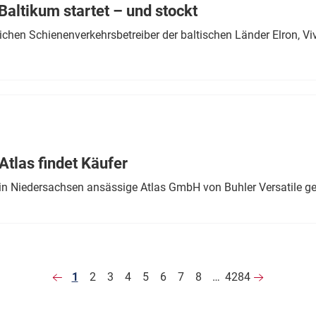
altikum startet – und stockt
chen Schienenverkehrsbetreiber der baltischen Länder Elron, V
tlas findet Käufer
in Niedersachsen ansässige Atlas GmbH von Buhler Versatile ge
1
2
3
4
5
6
7
8
…
4284