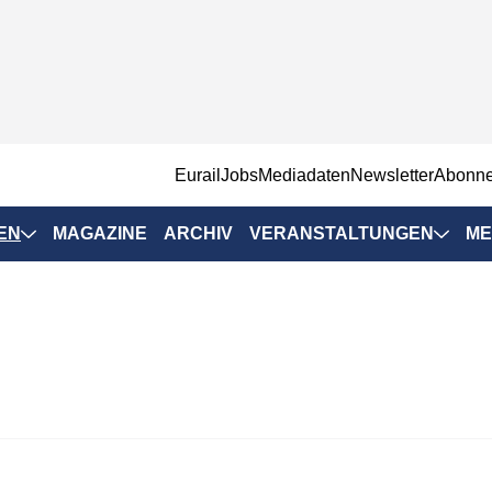
EurailJobs
Mediadaten
Newsletter
Abonn
EN
MAGAZINE
ARCHIV
VERANSTALTUNGEN
ME
Eurailpress-
Veranstaltungen
Rad-Schiene Tagung
 Positionen
IRSA 2025
n & Märkte
Branchentermine
ervices