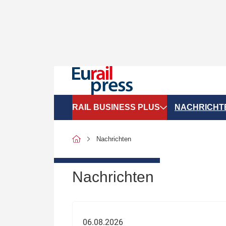
RAIL BUSINESS PLUS
NACHRICHT
Organigramme
Politik
Nachrichten
SGV-Marktdaten
Recht
SPNV-Marktdaten
Personen &
Nachrichten
Bilanzen
Unternehme
Recht
Betrieb & S
06.08.2026