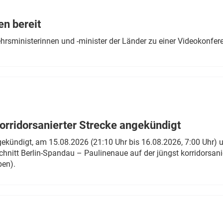
Eurailpress Career Boost
 & Komponenten
en bereit
ur & Ausrüstung
ehrsministerinnen und -minister der Länder zu einer Videokonf
rridorsanierter Strecke angekündigt
gekündigt, am 15.08.2026 (21:10 Uhr bis 16.08.2026, 7:00 Uhr) 
hnitt Berlin-Spandau – Paulinenaue auf der jüngst korridorsan
ben).