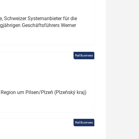
e, Schweizer Systemanbieter für die
angjährigen Geschäftsführers Werner
Rail Business
 Region um Pilsen/Plzeň (Plzeňský kraj)
Rail Business