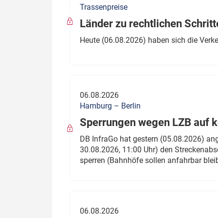
Trassenpreise
Politik
Fahrzeuge
Länder zu rechtlichen Schritt
Verbände: Wer spricht für
Infrastrukt
Heute (06.08.2026) haben sich die Verk
wen?
ÖPNV
Marktplatz: Wer macht was?
Start-Up-Check
06.08.2026
Thema des Monats
Hamburg – Berlin
Sperrungen wegen LZB auf ko
Dossier: Generalsanierung
DB InfraGo hat gestern (05.08.2026) an
Dossier: ETCS
30.08.2026, 11:00 Uhr) den Streckenabsc
sperren (Bahnhöfe sollen anfahrbar blei
Dossier:
Stellwerksbesetzung
06.08.2026