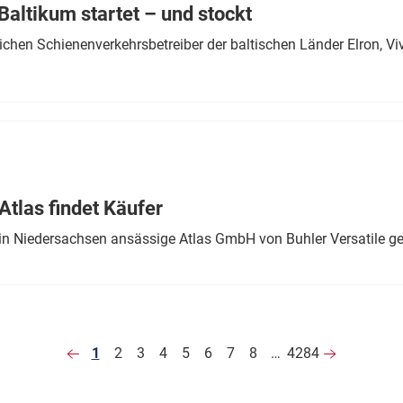
altikum startet – und stockt
chen Schienenverkehrsbetreiber der baltischen Länder Elron, V
tlas findet Käufer
in Niedersachsen ansässige Atlas GmbH von Buhler Versatile ge
1
2
3
4
5
6
7
8
…
4284