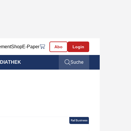
ement
Shop
E-Paper
Abo
Login
Suche
DIATHEK
Rail Business