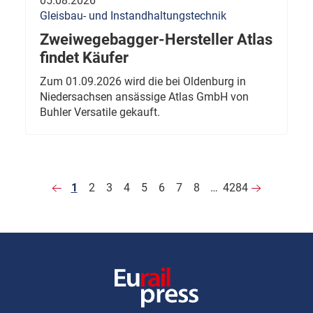
05.08.2026
Gleisbau- und Instandhaltungstechnik
Zweiwegebagger-Hersteller Atlas
findet Käufer
Zum 01.09.2026 wird die bei Oldenburg in
Niedersachsen ansässige Atlas GmbH von
Buhler Versatile gekauft.
1
2
3
4
5
6
7
8
…
4284