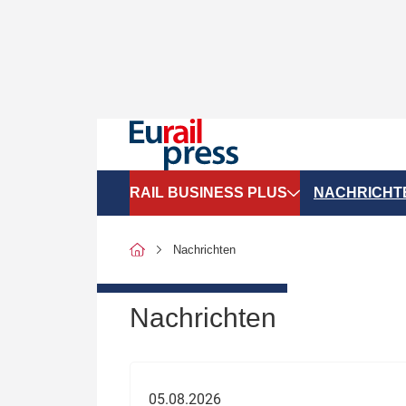
RAIL BUSINESS PLUS
NACHRICHT
Organigramme
Politik
Nachrichten
SGV-Marktdaten
Recht
SPNV-Marktdaten
Personen &
Nachrichten
Bilanzen
Unternehme
Recht
Betrieb & S
05.08.2026