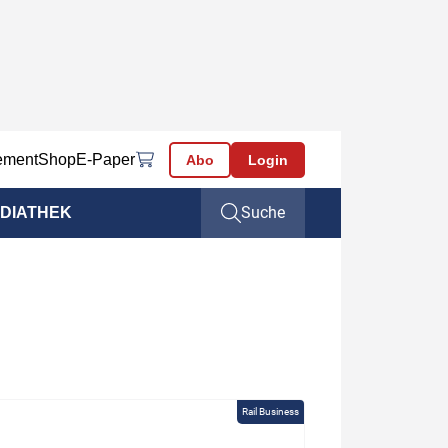
ement
Shop
E-Paper
Abo
Login
Suche
DIATHEK
Rail Business