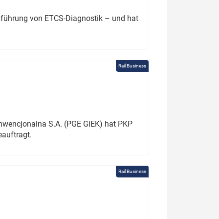
chführung von ETCS-Diagnostik – und hat
Rail Business
onwencjonalna S.A. (PGE GiEK) hat PKP
auftragt.
Rail Business