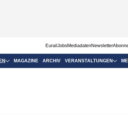
EurailJobs
Mediadaten
Newsletter
Abonn
EN
MAGAZINE
ARCHIV
VERANSTALTUNGEN
ME
Eurailpress-
Veranstaltungen
Rad-Schiene Tagung
 Positionen
IRSA 2025
n & Märkte
Branchentermine
ervices