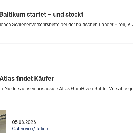
Eurailpress Career Boost
 & Komponenten
altikum startet – und stockt
ur & Ausrüstung
chen Schienenverkehrsbetreiber der baltischen Länder Elron, V
tlas findet Käufer
in Niedersachsen ansässige Atlas GmbH von Buhler Versatile ge
05.08.2026
Österreich/Italien