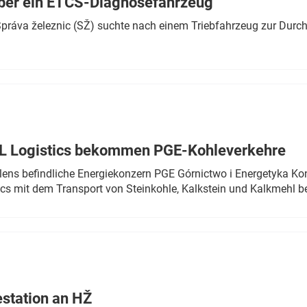
ber ein ETCS-Diagnosefahrzeug
r Správa železnic (SŽ) suchte nach einem Triebfahrzeug zur Dur
TL Logistics bekommen PGE-Kohleverkehre
olens befindliche Energiekonzern PGE Górnictwo i Energetyka K
cs mit dem Transport von Steinkohle, Kalkstein und Kalkmehl be
estation an HŽ