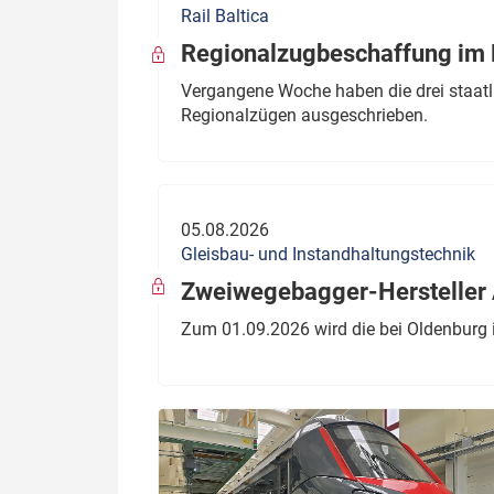
Rail Baltica
Politik
Fahrzeuge
Regionalzugbeschaffung im B
Verbände: Wer spricht für
Infrastrukt
Vergangene Woche haben die drei staatli
wen?
Regionalzügen ausgeschrieben.
ÖPNV
Marktplatz: Wer macht was?
Start-Up-Check
05.08.2026
Thema des Monats
Gleisbau- und Instandhaltungstechnik
Dossier: Generalsanierung
Zweiwegebagger-Hersteller A
Dossier: ETCS
Zum 01.09.2026 wird die bei Oldenburg 
Dossier:
Stellwerksbesetzung