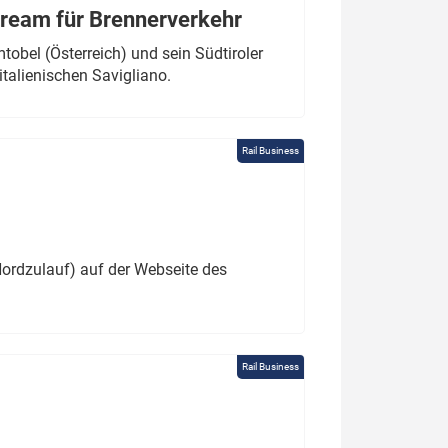
tream für Brennerverkehr
obel (Österreich) und sein Südtiroler
italienischen Savigliano.
Rail Business
ordzulauf) auf der Webseite des
Rail Business