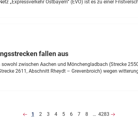
Netz „Expressverkehr Ostbayern“ (EVO) ist es zu einer Fristver
ngsstrecken fallen aus
 es sowohl zwischen Aachen und Mönchengladbach (Strecke 2550,
recke 2611, Abschnitt Rheydt – Grevenbroich) wegen witterun
1
2
3
4
5
6
7
8
…
4283