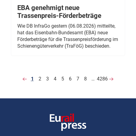
EBA genehmigt neue
Trassenpreis-Förderbeträge
Wie DB InfraGo gestern (06.08.2026) mitteilte,
hat das Eisenbahn-Bundesamt (EBA) neue
Förderbeträge für die Trassenpreisförderung im
Schienengüterverkehr (TraFöG) beschieden.
1
2
3
4
5
6
7
8
…
4286