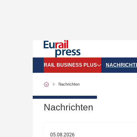
RAIL BUSINESS PLUS
NACHRICHT
Organigramme
Politik
Nachrichten
SGV-Marktdaten
Recht
SPNV-Marktdaten
Personen &
Nachrichten
Bilanzen
Unternehme
Recht
Betrieb & S
05.08.2026