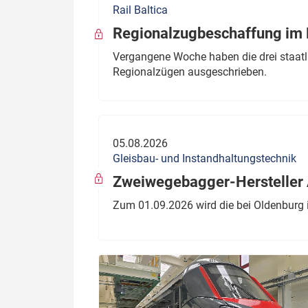
Rail Baltica
Politik
Fahrzeuge
Regionalzugbeschaffung im B
Verbände: Wer spricht für
Infrastrukt
Vergangene Woche haben die drei staatli
wen?
Regionalzügen ausgeschrieben.
ÖPNV
Marktplatz: Wer macht was?
Start-Up-Check
05.08.2026
Thema des Monats
Gleisbau- und Instandhaltungstechnik
Dossier: Generalsanierung
Zweiwegebagger-Hersteller A
Dossier: ETCS
Zum 01.09.2026 wird die bei Oldenburg 
Dossier:
Stellwerksbesetzung