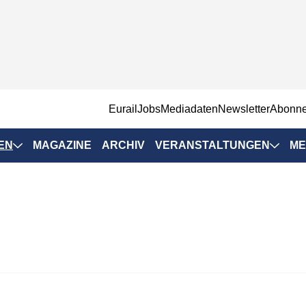
EurailJobs
Mediadaten
Newsletter
Abonn
EN
MAGAZINE
ARCHIV
VERANSTALTUNGEN
ME
Eurailpress-
Veranstaltungen
Rad-Schiene Tagung
 Positionen
IRSA 2025
n & Märkte
Branchentermine
ervices