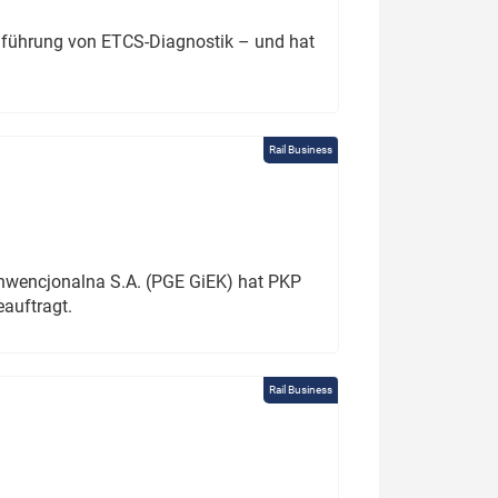
chführung von ETCS-Diagnostik – und hat
Rail Business
onwencjonalna S.A. (PGE GiEK) hat PKP
auftragt.
Rail Business