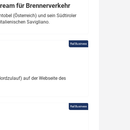
tream für Brennerverkehr
obel (Österreich) und sein Südtiroler
italienischen Savigliano.
Rail Business
ordzulauf) auf der Webseite des
Rail Business