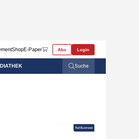
ement
Shop
E-Paper
Abo
Login
Suche
DIATHEK
Rail Business