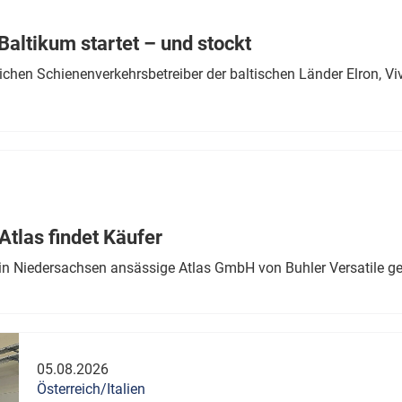
Eurailpress Career Boost
 & Komponenten
altikum startet – und stockt
ur & Ausrüstung
chen Schienenverkehrsbetreiber der baltischen Länder Elron, V
tlas findet Käufer
in Niedersachsen ansässige Atlas GmbH von Buhler Versatile ge
05.08.2026
Österreich/Italien