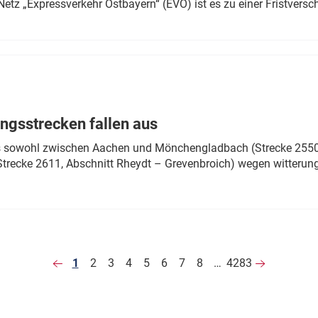
Netz „Expressverkehr Ostbayern“ (EVO) ist es zu einer Fristver
ngsstrecken fallen aus
 es sowohl zwischen Aachen und Mönchengladbach (Strecke 2550,
recke 2611, Abschnitt Rheydt – Grevenbroich) wegen witterun
1
2
3
4
5
6
7
8
…
4283