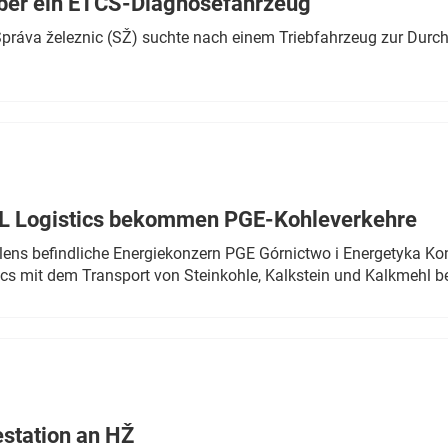
ber ein ETCS-Diagnosefahrzeug
r Správa železnic (SŽ) suchte nach einem Triebfahrzeug zur Dur
TL Logistics bekommen PGE-Kohleverkehre
olens befindliche Energiekonzern PGE Górnictwo i Energetyka K
cs mit dem Transport von Steinkohle, Kalkstein und Kalkmehl be
estation an HŽ