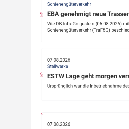
Schienengüterverkehr
Politik
Fahrzeuge
EBA genehmigt neue Trassen
Verbände: Wer spricht für
Infrastrukt
Wie DB InfraGo gestern (06.08.2026) mit
wen?
Schienengüterverkehr (TraFöG) beschie
ÖPNV
Marktplatz: Wer macht was?
Start-Up-Check
07.08.2026
Thema des Monats
Stellwerke
Dossier: Generalsanierung
ESTW Lage geht morgen versp
Dossier: ETCS
Ursprünglich war die Inbetriebnahme des
Dossier:
Stellwerksbesetzung
07.08.2026