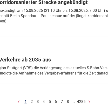
rridorsanierter Strecke angekündigt
gekündigt, am 15.08.2026 (21:10 Uhr bis 16.08.2026, 7:00 Uhr) 
hnitt Berlin-Spandau – Paulinenaue auf der jüngst korridorsan
ben).
Verkehre ab 2035 aus
n Stuttgart (VRS) die Verlängerung des aktuellen S-Bahn-Verk
ndigte die Aufnahme des Vergabeverfahrens für die Zeit danac
1
2
3
4
5
6
7
8
…
4285