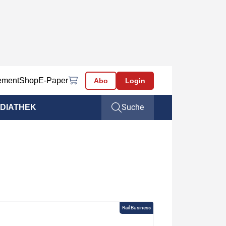
ement
Shop
E-Paper
Abo
Login
Suche
DIATHEK
Rail Business