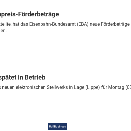
Eurailpress Career Boost
 & Komponenten
preis-Förderbeträge
ur & Ausrüstung
teilte, hat das Eisenbahn-Bundesamt (EBA) neue Förderbeträge 
den.
ätet in Betrieb
 neuen elektronischen Stellwerks in Lage (Lippe) für Montag (0
Rail Business