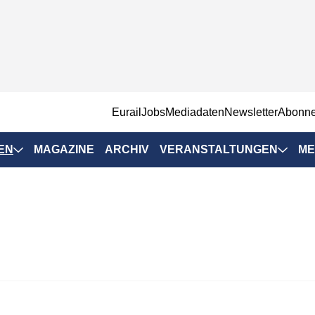
EurailJobs
Mediadaten
Newsletter
Abonn
EN
MAGAZINE
ARCHIV
VERANSTALTUNGEN
ME
Eurailpress-
Veranstaltungen
Rad-Schiene Tagung
 Positionen
IRSA 2025
n & Märkte
Branchentermine
ervices