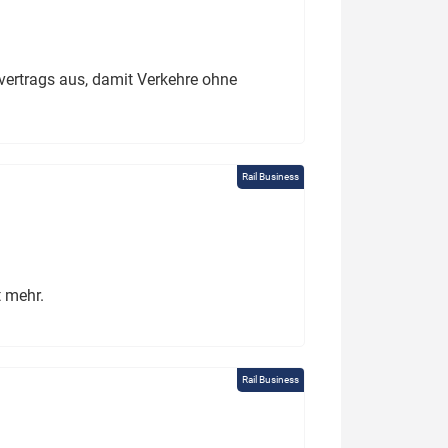
ertrags aus, damit Verkehre ohne
Rail Business
t mehr.
Rail Business