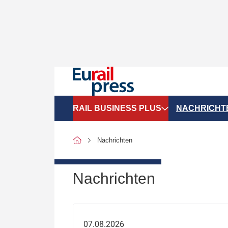
RAIL BUSINESS PLUS
NACHRICHT
Organigramme
Politik
Nachrichten
SGV-Marktdaten
Recht
SPNV-Marktdaten
Personen &
Nachrichten
Bilanzen
Unternehme
Recht
Betrieb & S
07.08.2026