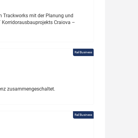
um Trackworks mit der Planung und
 Korridorausbauprojekts Craiova –
Rail Business
erenz zusammengeschaltet.
Rail Business