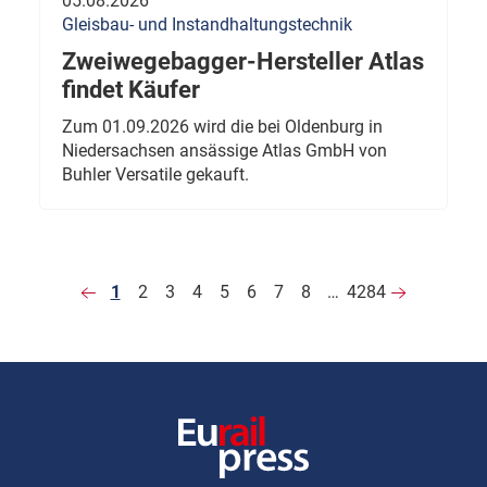
05.08.2026
Gleisbau- und Instandhaltungstechnik
Zweiwegebagger-Hersteller Atlas
findet Käufer
Zum 01.09.2026 wird die bei Oldenburg in
Niedersachsen ansässige Atlas GmbH von
Buhler Versatile gekauft.
1
2
3
4
5
6
7
8
…
4284