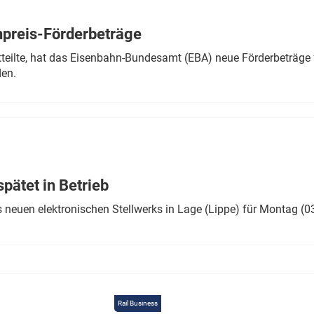
Eurailpress Career Boost
 & Komponenten
preis-Förderbeträge
ur & Ausrüstung
teilte, hat das Eisenbahn-Bundesamt (EBA) neue Förderbeträge 
den.
ätet in Betrieb
 neuen elektronischen Stellwerks in Lage (Lippe) für Montag (0
Rail Business