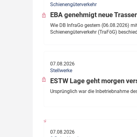
Schienengüterverkehr
Politik
Fahrzeuge
EBA genehmigt neue Trassen
Verbände: Wer spricht für
Infrastrukt
Wie DB InfraGo gestern (06.08.2026) mit
wen?
Schienengüterverkehr (TraFöG) beschie
ÖPNV
Marktplatz: Wer macht was?
Start-Up-Check
07.08.2026
Thema des Monats
Stellwerke
Dossier: Generalsanierung
ESTW Lage geht morgen versp
Dossier: ETCS
Ursprünglich war die Inbetriebnahme des
Dossier:
Stellwerksbesetzung
07.08.2026