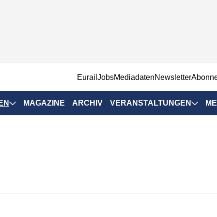
EurailJobs
Mediadaten
Newsletter
Abonn
EN
MAGAZINE
ARCHIV
VERANSTALTUNGEN
ME
Eurailpress-
Veranstaltungen
Rad-Schiene Tagung
 Positionen
IRSA 2025
n & Märkte
Branchentermine
ervices