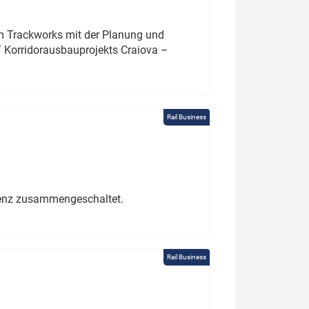
um Trackworks mit der Planung und
 Korridorausbauprojekts Craiova –
Rail Business
erenz zusammengeschaltet.
Rail Business