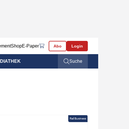
ement
Shop
E-Paper
Abo
Login
Suche
DIATHEK
Rail Business