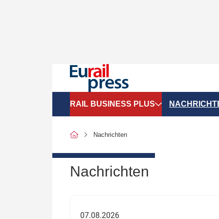
RAIL BUSINESS PLUS
NACHRICHT
Organigramme
Politik
Nachrichten
SGV-Marktdaten
Recht
SPNV-Marktdaten
Personen &
Nachrichten
Bilanzen
Unternehme
Recht
Betrieb & S
07.08.2026