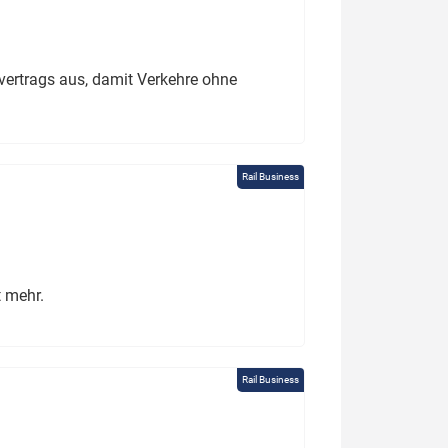
ertrags aus, damit Verkehre ohne
Rail Business
t mehr.
Rail Business