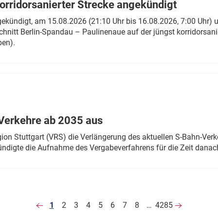
rridorsanierter Strecke angekündigt
gekündigt, am 15.08.2026 (21:10 Uhr bis 16.08.2026, 7:00 Uhr) 
hnitt Berlin-Spandau – Paulinenaue auf der jüngst korridorsan
ben).
Verkehre ab 2035 aus
n Stuttgart (VRS) die Verlängerung des aktuellen S-Bahn-Verk
ndigte die Aufnahme des Vergabeverfahrens für die Zeit danac
1
2
3
4
5
6
7
8
…
4285