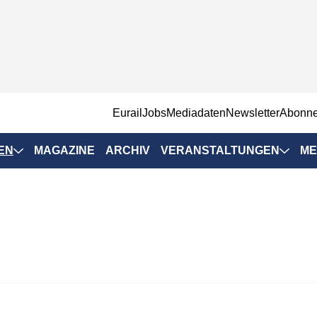
EurailJobs
Mediadaten
Newsletter
Abonn
EN
MAGAZINE
ARCHIV
VERANSTALTUNGEN
ME
Eurailpress-
Veranstaltungen
Rad-Schiene Tagung
 Positionen
IRSA 2025
n & Märkte
Branchentermine
ervices