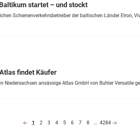
altikum startet – und stockt
chen Schienenverkehrsbetreiber der baltischen Länder Elron, V
tlas findet Käufer
in Niedersachsen ansässige Atlas GmbH von Buhler Versatile ge
1
2
3
4
5
6
7
8
…
4284