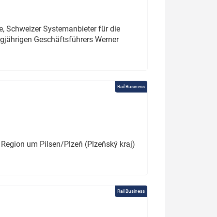
e, Schweizer Systemanbieter für die
angjährigen Geschäftsführers Werner
Rail Business
 Region um Pilsen/Plzeň (Plzeňský kraj)
Rail Business