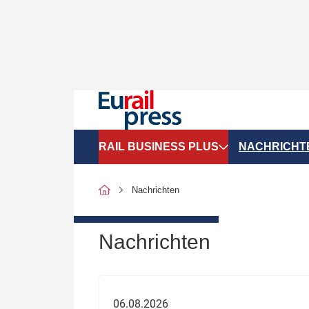
RAIL BUSINESS PLUS
NACHRICHT
Organigramme
Politik
Nachrichten
SGV-Marktdaten
Recht
SPNV-Marktdaten
Personen &
Nachrichten
Bilanzen
Unternehme
Recht
Betrieb & S
06.08.2026