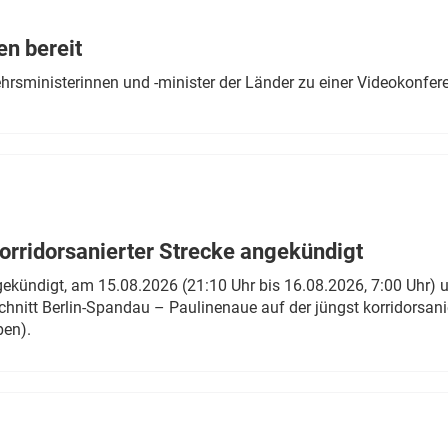
Eurailpress Career Boost
 & Komponenten
en bereit
ur & Ausrüstung
ehrsministerinnen und -minister der Länder zu einer Videokonf
rridorsanierter Strecke angekündigt
gekündigt, am 15.08.2026 (21:10 Uhr bis 16.08.2026, 7:00 Uhr) 
hnitt Berlin-Spandau – Paulinenaue auf der jüngst korridorsan
ben).