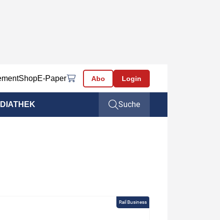
ement
Shop
E-Paper
Abo
Login
Suche
DIATHEK
Rail Business