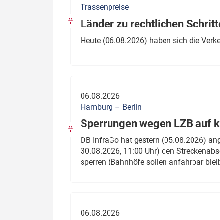
Trassenpreise
Politik
Fahrzeuge
Länder zu rechtlichen Schritt
Verbände: Wer spricht für
Infrastrukt
Heute (06.08.2026) haben sich die Verk
wen?
ÖPNV
Marktplatz: Wer macht was?
Start-Up-Check
06.08.2026
Thema des Monats
Hamburg – Berlin
Sperrungen wegen LZB auf ko
Dossier: Generalsanierung
DB InfraGo hat gestern (05.08.2026) an
Dossier: ETCS
30.08.2026, 11:00 Uhr) den Streckenabsc
sperren (Bahnhöfe sollen anfahrbar blei
Dossier:
Stellwerksbesetzung
06.08.2026