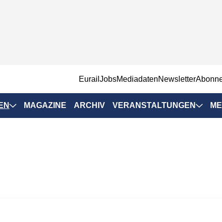
EurailJobs
Mediadaten
Newsletter
Abonn
EN
MAGAZINE
ARCHIV
VERANSTALTUNGEN
ME
Eurailpress-
Veranstaltungen
Rad-Schiene Tagung
 Positionen
IRSA 2025
n & Märkte
Branchentermine
ervices