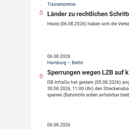
Trassenpreise
Politik
Fahrzeuge
Länder zu rechtlichen Schritt
Verbände: Wer spricht für
Infrastrukt
Heute (06.08.2026) haben sich die Verk
wen?
ÖPNV
Marktplatz: Wer macht was?
Start-Up-Check
06.08.2026
Thema des Monats
Hamburg – Berlin
Sperrungen wegen LZB auf ko
Dossier: Generalsanierung
DB InfraGo hat gestern (05.08.2026) an
Dossier: ETCS
30.08.2026, 11:00 Uhr) den Streckenabsc
sperren (Bahnhöfe sollen anfahrbar blei
Dossier:
Stellwerksbesetzung
06.08.2026