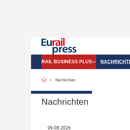
RAIL BUSINESS PLUS
NACHRICHT
Organigramme
Politik
Nachrichten
SGV-Marktdaten
Recht
SPNV-Marktdaten
Personen &
Nachrichten
Bilanzen
Unternehme
Recht
Betrieb & S
06.08.2026