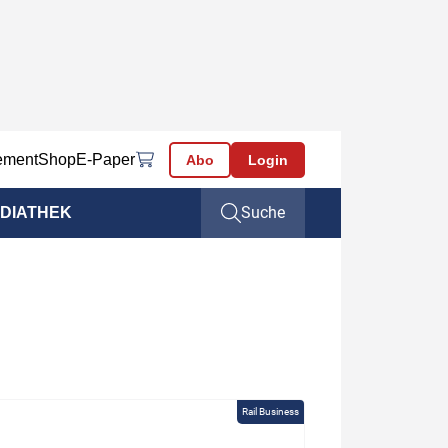
ement
Shop
E-Paper
Abo
Login
Suche
DIATHEK
Rail Business