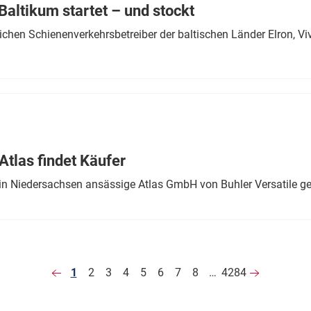
altikum startet – und stockt
chen Schienenverkehrsbetreiber der baltischen Länder Elron, V
tlas findet Käufer
in Niedersachsen ansässige Atlas GmbH von Buhler Versatile ge
1
2
3
4
5
6
7
8
…
4284