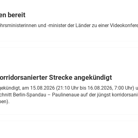
Eurailpress Career Boost
 & Komponenten
en bereit
ur & Ausrüstung
ehrsministerinnen und -minister der Länder zu einer Videokonf
rridorsanierter Strecke angekündigt
gekündigt, am 15.08.2026 (21:10 Uhr bis 16.08.2026, 7:00 Uhr) 
hnitt Berlin-Spandau – Paulinenaue auf der jüngst korridorsan
ben).