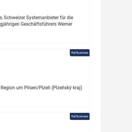
e, Schweizer Systemanbieter für die
angjährigen Geschäftsführers Werner
Rail Business
 Region um Pilsen/Plzeň (Plzeňský kraj)
Rail Business