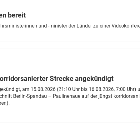
Eurailpress Career Boost
 & Komponenten
en bereit
ur & Ausrüstung
ehrsministerinnen und -minister der Länder zu einer Videokonf
rridorsanierter Strecke angekündigt
gekündigt, am 15.08.2026 (21:10 Uhr bis 16.08.2026, 7:00 Uhr) 
hnitt Berlin-Spandau – Paulinenaue auf der jüngst korridorsan
ben).