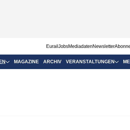
EurailJobs
Mediadaten
Newsletter
Abonn
EN
MAGAZINE
ARCHIV
VERANSTALTUNGEN
ME
Eurailpress-
Veranstaltungen
Rad-Schiene Tagung
 Positionen
IRSA 2025
n & Märkte
Branchentermine
ervices