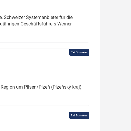
e, Schweizer Systemanbieter für die
angjährigen Geschäftsführers Werner
Rail Business
 Region um Pilsen/Plzeň (Plzeňský kraj)
Rail Business