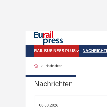
RAIL BUSINESS PLUS
NACHRICHT
Organigramme
Politik
Nachrichten
SGV-Marktdaten
Recht
SPNV-Marktdaten
Personen &
Nachrichten
Bilanzen
Unternehme
Recht
Betrieb & S
06.08.2026