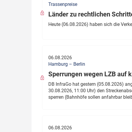
Trassenpreise
Politik
Fahrzeuge
Länder zu rechtlichen Schritt
Verbände: Wer spricht für
Infrastrukt
Heute (06.08.2026) haben sich die Verk
wen?
ÖPNV
Marktplatz: Wer macht was?
Start-Up-Check
06.08.2026
Thema des Monats
Hamburg – Berlin
Sperrungen wegen LZB auf ko
Dossier: Generalsanierung
DB InfraGo hat gestern (05.08.2026) an
Dossier: ETCS
30.08.2026, 11:00 Uhr) den Streckenabsc
sperren (Bahnhöfe sollen anfahrbar blei
Dossier:
Stellwerksbesetzung
06.08.2026