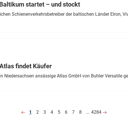
altikum startet – und stockt
chen Schienenverkehrsbetreiber der baltischen Länder Elron, V
tlas findet Käufer
in Niedersachsen ansässige Atlas GmbH von Buhler Versatile ge
1
2
3
4
5
6
7
8
…
4284