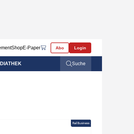
ement
Shop
E-Paper
Abo
Login
Suche
DIATHEK
Rail Business