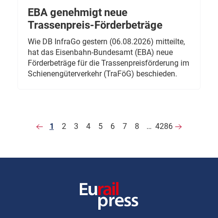
EBA genehmigt neue
Trassenpreis-Förderbeträge
Wie DB InfraGo gestern (06.08.2026) mitteilte,
hat das Eisenbahn-Bundesamt (EBA) neue
Förderbeträge für die Trassenpreisförderung im
Schienengüterverkehr (TraFöG) beschieden.
1
2
3
4
5
6
7
8
…
4286