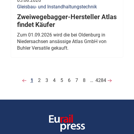
05.08.2026
Gleisbau- und Instandhaltungstechnik
Zweiwegebagger-Hersteller Atlas
findet Käufer
Zum 01.09.2026 wird die bei Oldenburg in
Niedersachsen ansässige Atlas GmbH von
Buhler Versatile gekauft.
1
2
3
4
5
6
7
8
…
4284