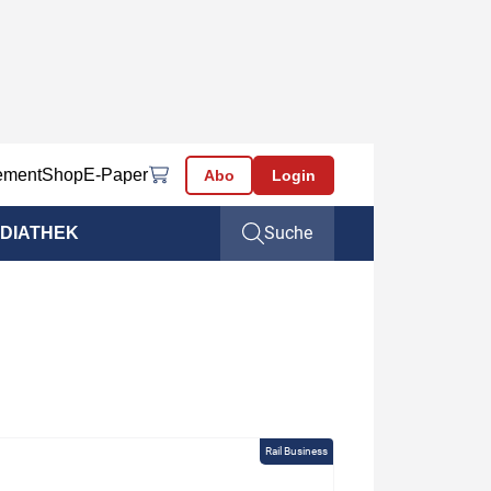
ement
Shop
E-Paper
Abo
Login
Suche
DIATHEK
Rail Business