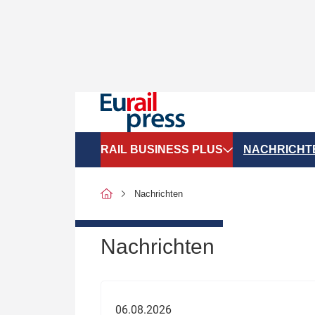
RAIL BUSINESS PLUS
NACHRICHT
Organigramme
Politik
Nachrichten
SGV-Marktdaten
Recht
SPNV-Marktdaten
Personen &
Nachrichten
Bilanzen
Unternehme
Recht
Betrieb & S
06.08.2026