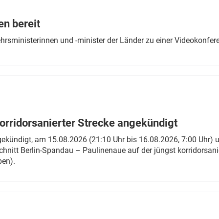
Eurailpress Career Boost
 & Komponenten
en bereit
ur & Ausrüstung
ehrsministerinnen und -minister der Länder zu einer Videokonf
rridorsanierter Strecke angekündigt
gekündigt, am 15.08.2026 (21:10 Uhr bis 16.08.2026, 7:00 Uhr) 
hnitt Berlin-Spandau – Paulinenaue auf der jüngst korridorsan
ben).