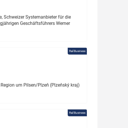
e, Schweizer Systemanbieter für die
angjährigen Geschäftsführers Werner
Rail Business
 Region um Pilsen/Plzeň (Plzeňský kraj)
Rail Business