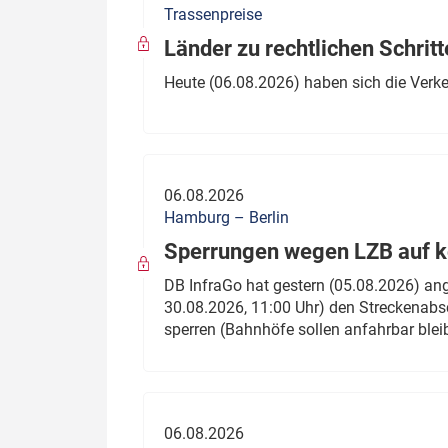
Trassenpreise
Politik
Fahrzeuge
Länder zu rechtlichen Schritt
Verbände: Wer spricht für
Infrastrukt
Heute (06.08.2026) haben sich die Verk
wen?
ÖPNV
Marktplatz: Wer macht was?
Start-Up-Check
06.08.2026
Thema des Monats
Hamburg – Berlin
Sperrungen wegen LZB auf ko
Dossier: Generalsanierung
DB InfraGo hat gestern (05.08.2026) an
Dossier: ETCS
30.08.2026, 11:00 Uhr) den Streckenabsc
sperren (Bahnhöfe sollen anfahrbar blei
Dossier:
Stellwerksbesetzung
06.08.2026