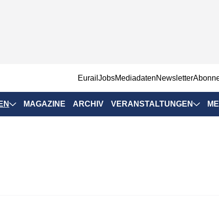
EurailJobs
Mediadaten
Newsletter
Abonn
EN
MAGAZINE
ARCHIV
VERANSTALTUNGEN
ME
Eurailpress-
Veranstaltungen
Rad-Schiene Tagung
 Positionen
IRSA 2025
n & Märkte
Branchentermine
ervices