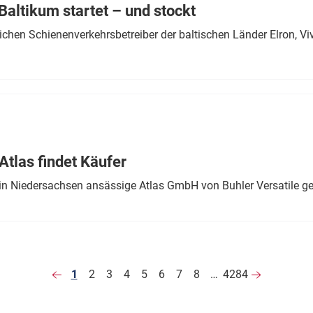
altikum startet – und stockt
chen Schienenverkehrsbetreiber der baltischen Länder Elron, V
tlas findet Käufer
in Niedersachsen ansässige Atlas GmbH von Buhler Versatile ge
1
2
3
4
5
6
7
8
…
4284