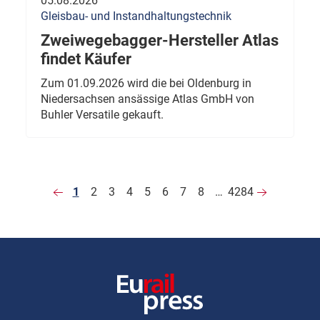
05.08.2026
Gleisbau- und Instandhaltungstechnik
Zweiwegebagger-Hersteller Atlas
findet Käufer
Zum 01.09.2026 wird die bei Oldenburg in
Niedersachsen ansässige Atlas GmbH von
Buhler Versatile gekauft.
1
2
3
4
5
6
7
8
…
4284