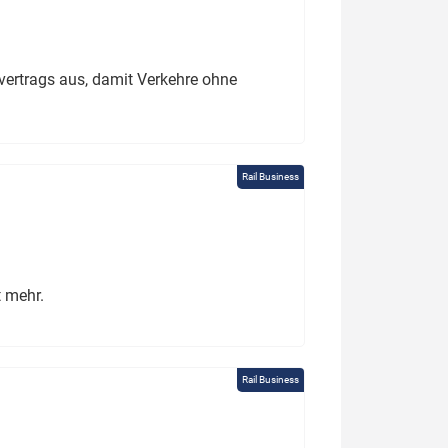
ertrags aus, damit Verkehre ohne
Rail Business
t mehr.
Rail Business