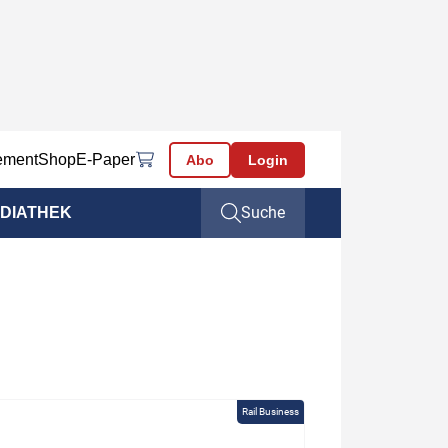
ement
Shop
E-Paper
Abo
Login
Suche
DIATHEK
Rail Business