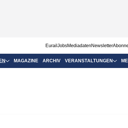
EurailJobs
Mediadaten
Newsletter
Abonn
EN
MAGAZINE
ARCHIV
VERANSTALTUNGEN
ME
Eurailpress-
Veranstaltungen
Rad-Schiene Tagung
 Positionen
IRSA 2025
n & Märkte
Branchentermine
ervices