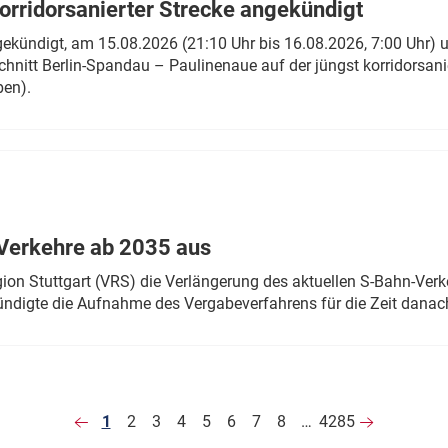
rridorsanierter Strecke angekündigt
gekündigt, am 15.08.2026 (21:10 Uhr bis 16.08.2026, 7:00 Uhr) 
hnitt Berlin-Spandau – Paulinenaue auf der jüngst korridorsan
ben).
Verkehre ab 2035 aus
n Stuttgart (VRS) die Verlängerung des aktuellen S-Bahn-Verk
ndigte die Aufnahme des Vergabeverfahrens für die Zeit danac
1
2
3
4
5
6
7
8
…
4285