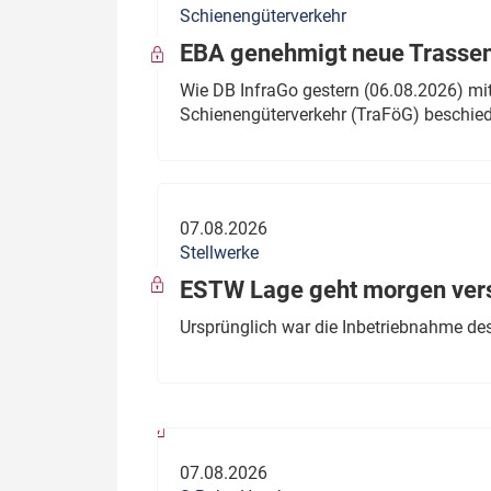
Schienengüterverkehr
Politik
Fahrzeuge
EBA genehmigt neue Trassen
Verbände: Wer spricht für
Infrastrukt
Wie DB InfraGo gestern (06.08.2026) mit
wen?
Schienengüterverkehr (TraFöG) beschie
ÖPNV
Marktplatz: Wer macht was?
Start-Up-Check
07.08.2026
Thema des Monats
Stellwerke
Dossier: Generalsanierung
ESTW Lage geht morgen versp
Dossier: ETCS
Ursprünglich war die Inbetriebnahme des
Dossier:
Stellwerksbesetzung
07.08.2026