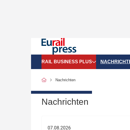
RAIL BUSINESS PLUS
NACHRICHT
Organigramme
Politik
Nachrichten
SGV-Marktdaten
Recht
SPNV-Marktdaten
Personen &
Nachrichten
Bilanzen
Unternehme
Recht
Betrieb & S
07.08.2026