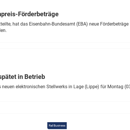
Eurailpress Career Boost
 & Komponenten
preis-Förderbeträge
ur & Ausrüstung
teilte, hat das Eisenbahn-Bundesamt (EBA) neue Förderbeträge 
den.
ätet in Betrieb
 neuen elektronischen Stellwerks in Lage (Lippe) für Montag (0
Rail Business