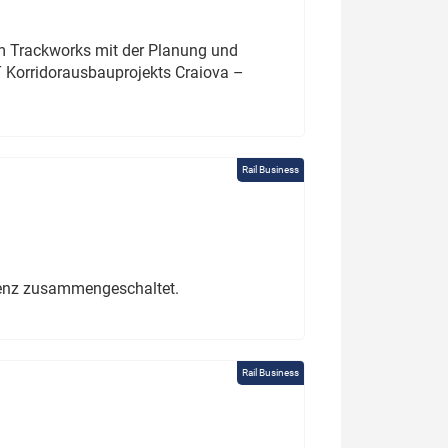
um Trackworks mit der Planung und
 Korridorausbauprojekts Craiova –
Rail Business
erenz zusammengeschaltet.
Rail Business