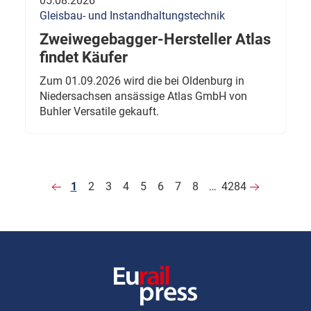
05.08.2026
Gleisbau- und Instandhaltungstechnik
Zweiwegebagger-Hersteller Atlas
findet Käufer
Zum 01.09.2026 wird die bei Oldenburg in
Niedersachsen ansässige Atlas GmbH von
Buhler Versatile gekauft.
1
2
3
4
5
6
7
8
…
4284