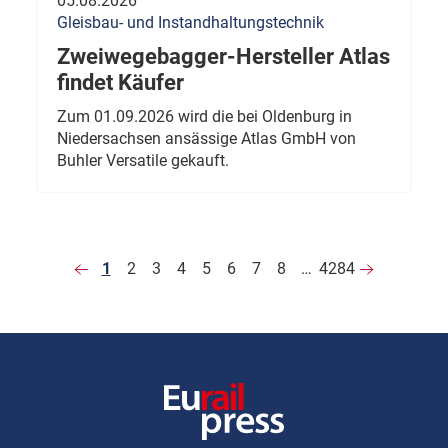
05.08.2026
Gleisbau- und Instandhaltungstechnik
Zweiwegebagger-Hersteller Atlas
findet Käufer
Zum 01.09.2026 wird die bei Oldenburg in
Niedersachsen ansässige Atlas GmbH von
Buhler Versatile gekauft.
1
2
3
4
5
6
7
8
…
4284