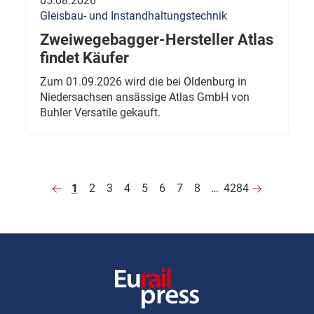
05.08.2026
Gleisbau- und Instandhaltungstechnik
Zweiwegebagger-Hersteller Atlas
findet Käufer
Zum 01.09.2026 wird die bei Oldenburg in
Niedersachsen ansässige Atlas GmbH von
Buhler Versatile gekauft.
1
2
3
4
5
6
7
8
…
4284