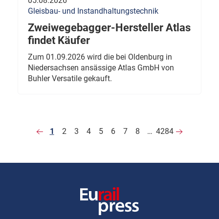
05.08.2026
Gleisbau- und Instandhaltungstechnik
Zweiwegebagger-Hersteller Atlas
findet Käufer
Zum 01.09.2026 wird die bei Oldenburg in
Niedersachsen ansässige Atlas GmbH von
Buhler Versatile gekauft.
1
2
3
4
5
6
7
8
…
4284