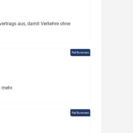
ertrags aus, damit Verkehre ohne
Rail Business
t mehr.
Rail Business