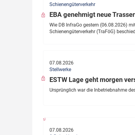
Schienengüterverkehr
Politik
Fahrzeuge
EBA genehmigt neue Trassen
Verbände: Wer spricht für
Infrastrukt
Wie DB InfraGo gestern (06.08.2026) mit
wen?
Schienengüterverkehr (TraFöG) beschie
ÖPNV
Marktplatz: Wer macht was?
Start-Up-Check
07.08.2026
Thema des Monats
Stellwerke
Dossier: Generalsanierung
ESTW Lage geht morgen versp
Dossier: ETCS
Ursprünglich war die Inbetriebnahme des
Dossier:
Stellwerksbesetzung
07.08.2026