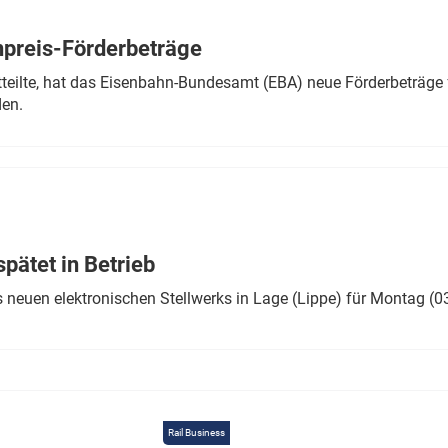
Eurailpress Career Boost
 & Komponenten
preis-Förderbeträge
ur & Ausrüstung
teilte, hat das Eisenbahn-Bundesamt (EBA) neue Förderbeträge 
den.
ätet in Betrieb
 neuen elektronischen Stellwerks in Lage (Lippe) für Montag (0
Rail Business