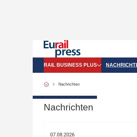
RAIL BUSINESS PLUS
NACHRICHT
Organigramme
Politik
Nachrichten
SGV-Marktdaten
Recht
SPNV-Marktdaten
Personen &
Nachrichten
Bilanzen
Unternehme
Recht
Betrieb & S
07.08.2026