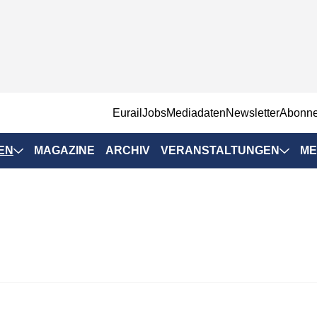
EurailJobs
Mediadaten
Newsletter
Abonn
EN
MAGAZINE
ARCHIV
VERANSTALTUNGEN
ME
Eurailpress-
Veranstaltungen
Rad-Schiene Tagung
 Positionen
IRSA 2025
n & Märkte
Branchentermine
ervices