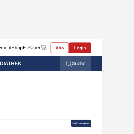
ement
Shop
E-Paper
Abo
Login
Suche
DIATHEK
Rail Business