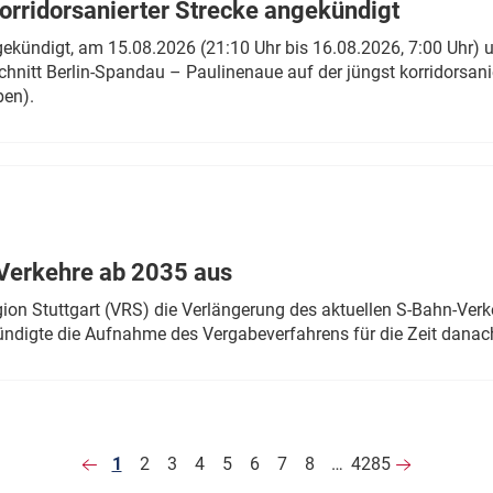
rridorsanierter Strecke angekündigt
gekündigt, am 15.08.2026 (21:10 Uhr bis 16.08.2026, 7:00 Uhr) 
hnitt Berlin-Spandau – Paulinenaue auf der jüngst korridorsan
ben).
Verkehre ab 2035 aus
n Stuttgart (VRS) die Verlängerung des aktuellen S-Bahn-Verk
ndigte die Aufnahme des Vergabeverfahrens für die Zeit danac
1
2
3
4
5
6
7
8
…
4285