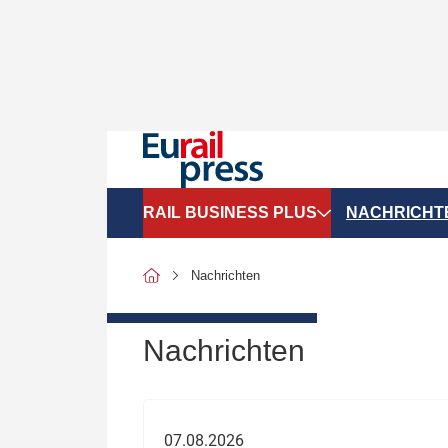
RAIL BUSINESS PLUS
NACHRICHT
Organigramme
Politik
Nachrichten
SGV-Marktdaten
Recht
SPNV-Marktdaten
Personen &
Nachrichten
Bilanzen
Unternehme
Recht
Betrieb & S
07.08.2026