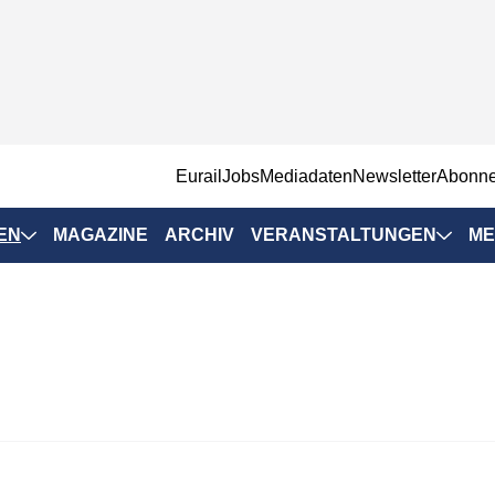
EurailJobs
Mediadaten
Newsletter
Abonn
EN
MAGAZINE
ARCHIV
VERANSTALTUNGEN
ME
Eurailpress-
Veranstaltungen
Rad-Schiene Tagung
 Positionen
IRSA 2025
n & Märkte
Branchentermine
ervices