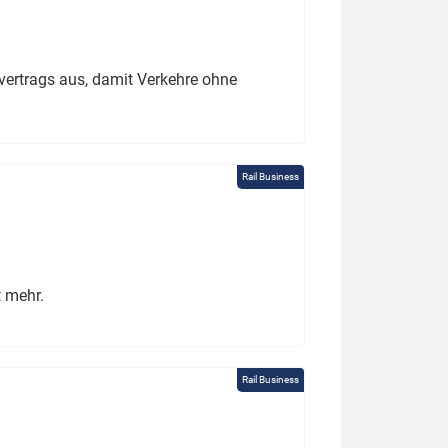
ertrags aus, damit Verkehre ohne
Rail Business
t mehr.
Rail Business