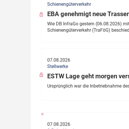
Schienengüterverkehr
Politik
Fahrzeuge
EBA genehmigt neue Trassen
Verbände: Wer spricht für
Infrastrukt
Wie DB InfraGo gestern (06.08.2026) mit
wen?
Schienengüterverkehr (TraFöG) beschie
ÖPNV
Marktplatz: Wer macht was?
Start-Up-Check
07.08.2026
Thema des Monats
Stellwerke
Dossier: Generalsanierung
ESTW Lage geht morgen versp
Dossier: ETCS
Ursprünglich war die Inbetriebnahme des
Dossier:
Stellwerksbesetzung
07.08.2026