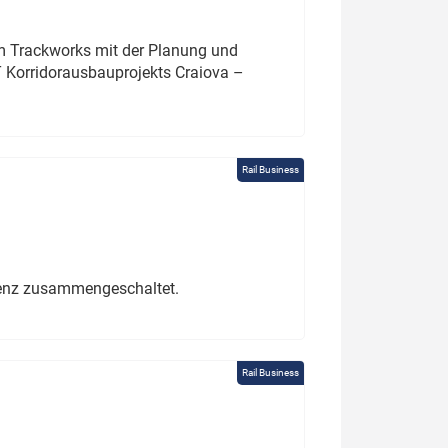
um Trackworks mit der Planung und
 Korridorausbauprojekts Craiova –
Rail Business
erenz zusammengeschaltet.
Rail Business