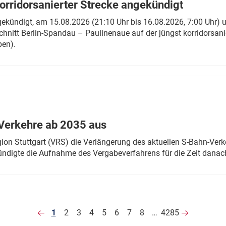
rridorsanierter Strecke angekündigt
gekündigt, am 15.08.2026 (21:10 Uhr bis 16.08.2026, 7:00 Uhr) 
hnitt Berlin-Spandau – Paulinenaue auf der jüngst korridorsan
ben).
Verkehre ab 2035 aus
n Stuttgart (VRS) die Verlängerung des aktuellen S-Bahn-Verk
ndigte die Aufnahme des Vergabeverfahrens für die Zeit danac
1
2
3
4
5
6
7
8
…
4285