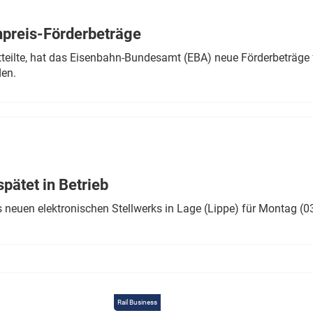
Eurailpress Career Boost
 & Komponenten
preis-Förderbeträge
ur & Ausrüstung
teilte, hat das Eisenbahn-Bundesamt (EBA) neue Förderbeträge 
den.
ätet in Betrieb
 neuen elektronischen Stellwerks in Lage (Lippe) für Montag (0
Rail Business