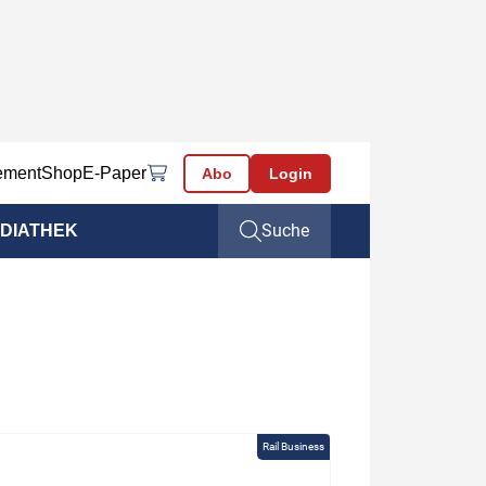
ement
Shop
E-Paper
Abo
Login
Suche
DIATHEK
Rail Business