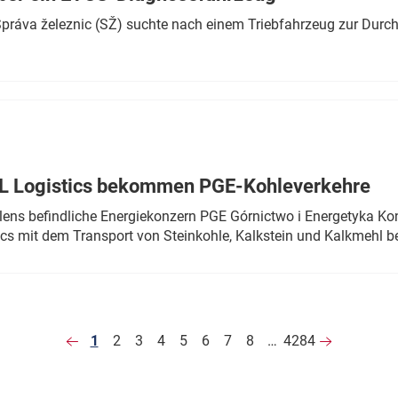
r Správa železnic (SŽ) suchte nach einem Triebfahrzeug zur Dur
TL Logistics bekommen PGE-Kohleverkehre
olens befindliche Energiekonzern PGE Górnictwo i Energetyka K
cs mit dem Transport von Steinkohle, Kalkstein und Kalkmehl be
1
2
3
4
5
6
7
8
…
4284