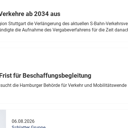
Eurailpress Career Boost
 & Komponenten
Verkehre ab 2034 aus
ur & Ausrüstung
n Stuttgart die Verlängerung des aktuellen S-Bahn-Verkehrsve
ndigte die Aufnahme des Vergabeverfahrens für die Zeit danac
Frist für Beschaffungsbegleitung
sucht die Hamburger Behörde für Verkehr und Mobilitätswende a
06.08.2026
Schlatter Gruppe