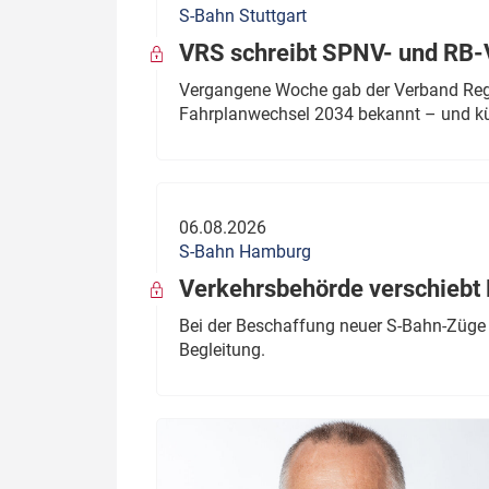
S-Bahn Stuttgart
Politik
Fahrzeuge
VRS schreibt SPNV- und RB-
Verbände: Wer spricht für
Infrastrukt
Vergangene Woche gab der Verband Regio
wen?
Fahrplanwechsel 2034 bekannt – und kü
ÖPNV
Marktplatz: Wer macht was?
Start-Up-Check
06.08.2026
Thema des Monats
S-Bahn Hamburg
Dossier: Generalsanierung
Verkehrsbehörde verschiebt 
Dossier: ETCS
Bei der Beschaffung neuer S-Bahn-Züge 
Begleitung.
Dossier:
Stellwerksbesetzung