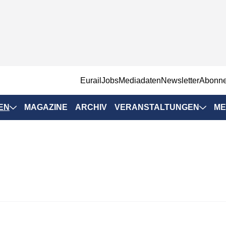
EurailJobs
Mediadaten
Newsletter
Abonn
EN
MAGAZINE
ARCHIV
VERANSTALTUNGEN
ME
Eurailpress-
Veranstaltungen
Rad-Schiene Tagung
 Positionen
IRSA 2025
n & Märkte
Branchentermine
ervices