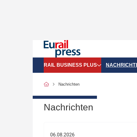
RAIL BUSINESS PLUS
NACHRICHT
Organigramme
Politik
Nachrichten
SGV-Marktdaten
Recht
SPNV-Marktdaten
Personen &
Nachrichten
Bilanzen
Unternehme
Recht
Betrieb & S
06.08.2026