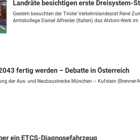
Landräte besichtigen erste Dreisystem-S
Gestern besuchten der Tiroler Verkehrslandesrat René Zumt
Amtskollege Daniel Alfreider (Italien) das Alstom-Werk im 
043 fertig werden – Debatte in Österreich
ung der Aus- und Neubaustrecke München – Kufstein (Brenner-N
ber ein ETCS-Diagnosefahrzeug