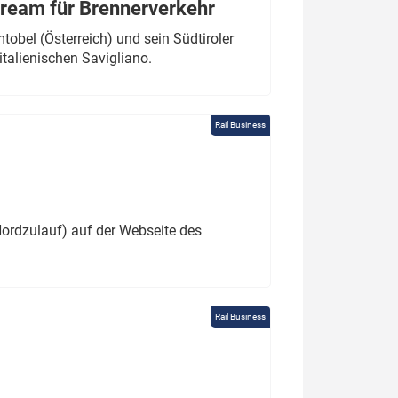
tream für Brennerverkehr
obel (Österreich) und sein Südtiroler
italienischen Savigliano.
Rail Business
ordzulauf) auf der Webseite des
Rail Business