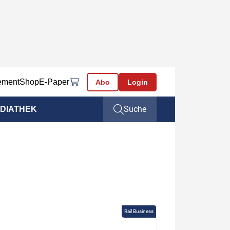
ement
Shop
E-Paper
Abo
Login
Suche
DIATHEK
Rail Business