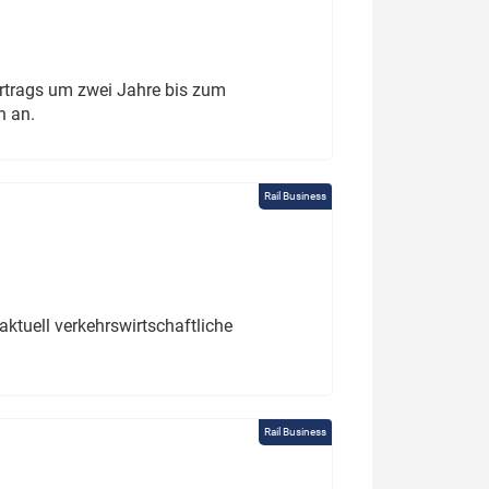
rtrags um zwei Jahre bis zum
h an.
Rail Business
ktuell verkehrswirtschaftliche
Rail Business