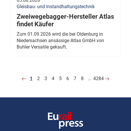
05.08.2026
Gleisbau- und Instandhaltungstechnik
Zweiwegebagger-Hersteller Atlas
findet Käufer
Zum 01.09.2026 wird die bei Oldenburg in
Niedersachsen ansässige Atlas GmbH von
Buhler Versatile gekauft.
1
2
3
4
5
6
7
8
…
4284