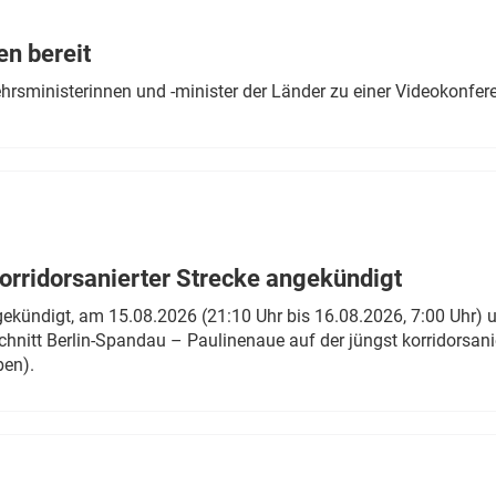
Eurailpress Career Boost
 & Komponenten
en bereit
ur & Ausrüstung
ehrsministerinnen und -minister der Länder zu einer Videokonf
rridorsanierter Strecke angekündigt
gekündigt, am 15.08.2026 (21:10 Uhr bis 16.08.2026, 7:00 Uhr) 
hnitt Berlin-Spandau – Paulinenaue auf der jüngst korridorsan
ben).