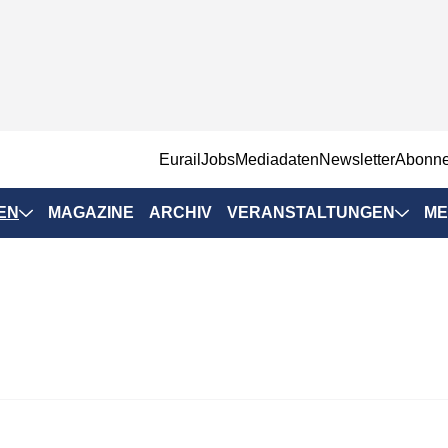
EurailJobs
Mediadaten
Newsletter
Abonn
EN
MAGAZINE
ARCHIV
VERANSTALTUNGEN
ME
Eurailpress-
Veranstaltungen
Rad-Schiene Tagung
 Positionen
IRSA 2025
n & Märkte
Branchentermine
ervices