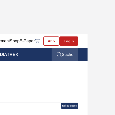
ement
Shop
E-Paper
Abo
Login
Suche
DIATHEK
Rail Business