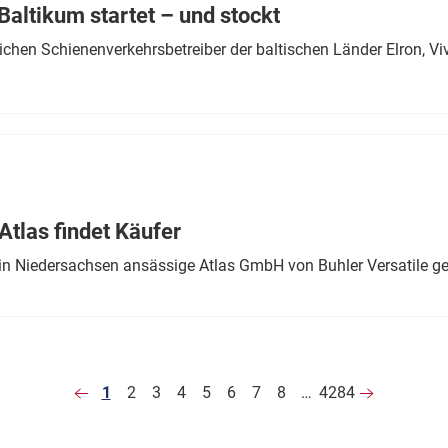
altikum startet – und stockt
chen Schienenverkehrsbetreiber der baltischen Länder Elron, V
tlas findet Käufer
in Niedersachsen ansässige Atlas GmbH von Buhler Versatile ge
1
2
3
4
5
6
7
8
…
4284