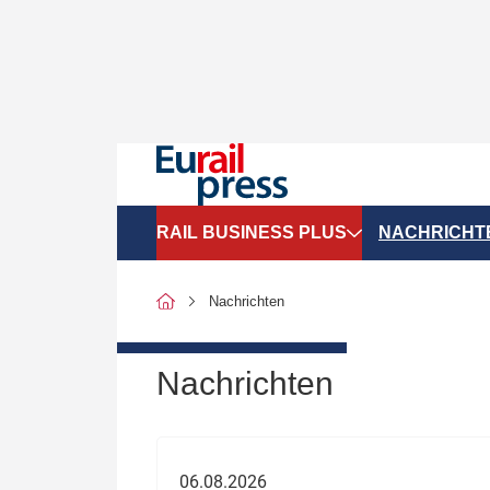
RAIL BUSINESS PLUS
NACHRICHT
Organigramme
Politik
Nachrichten
SGV-Marktdaten
Recht
SPNV-Marktdaten
Personen &
Nachrichten
Bilanzen
Unternehme
Recht
Betrieb & S
06.08.2026