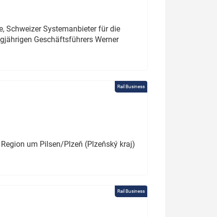
e, Schweizer Systemanbieter für die
angjährigen Geschäftsführers Werner
Rail Business
 Region um Pilsen/Plzeň (Plzeňský kraj)
Rail Business