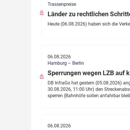
Trassenpreise
Politik
Fahrzeuge
Länder zu rechtlichen Schritt
Verbände: Wer spricht für
Infrastrukt
Heute (06.08.2026) haben sich die Verk
wen?
ÖPNV
Marktplatz: Wer macht was?
Start-Up-Check
06.08.2026
Thema des Monats
Hamburg – Berlin
Sperrungen wegen LZB auf ko
Dossier: Generalsanierung
DB InfraGo hat gestern (05.08.2026) an
Dossier: ETCS
30.08.2026, 11:00 Uhr) den Streckenabsc
sperren (Bahnhöfe sollen anfahrbar blei
Dossier:
Stellwerksbesetzung
06.08.2026