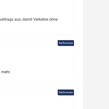
ertrags aus, damit Verkehre ohne
Rail Business
t mehr.
Rail Business