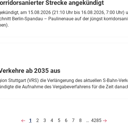
rridorsanierter Strecke angekündigt
gekündigt, am 15.08.2026 (21:10 Uhr bis 16.08.2026, 7:00 Uhr) 
hnitt Berlin-Spandau – Paulinenaue auf der jüngst korridorsan
ben).
Verkehre ab 2035 aus
n Stuttgart (VRS) die Verlängerung des aktuellen S-Bahn-Verk
ndigte die Aufnahme des Vergabeverfahrens für die Zeit danac
1
2
3
4
5
6
7
8
…
4285