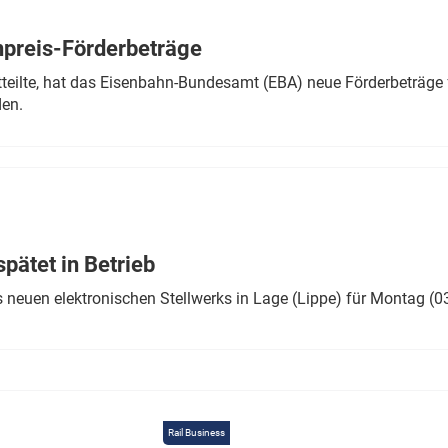
Eurailpress Career Boost
 & Komponenten
preis-Förderbeträge
ur & Ausrüstung
teilte, hat das Eisenbahn-Bundesamt (EBA) neue Förderbeträge 
den.
ätet in Betrieb
 neuen elektronischen Stellwerks in Lage (Lippe) für Montag (0
Rail Business