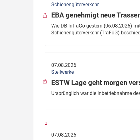
Schienengüterverkehr
Politik
Fahrzeuge
EBA genehmigt neue Trassen
Verbände: Wer spricht für
Infrastrukt
Wie DB InfraGo gestern (06.08.2026) mit
wen?
Schienengüterverkehr (TraFöG) beschie
ÖPNV
Marktplatz: Wer macht was?
Start-Up-Check
07.08.2026
Thema des Monats
Stellwerke
Dossier: Generalsanierung
ESTW Lage geht morgen versp
Dossier: ETCS
Ursprünglich war die Inbetriebnahme des
Dossier:
Stellwerksbesetzung
07.08.2026