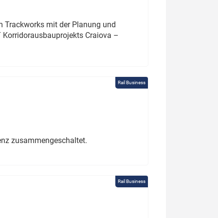
um Trackworks mit der Planung und
 Korridorausbauprojekts Craiova –
Rail Business
erenz zusammengeschaltet.
Rail Business