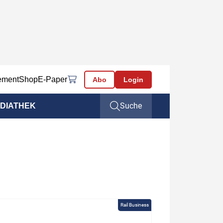
ement
Shop
E-Paper
Abo
Login
Suche
DIATHEK
Rail Business