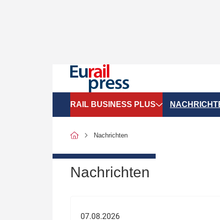
RAIL BUSINESS PLUS
NACHRICHT
Organigramme
Politik
Nachrichten
SGV-Marktdaten
Recht
SPNV-Marktdaten
Personen &
Nachrichten
Bilanzen
Unternehme
Recht
Betrieb & S
07.08.2026