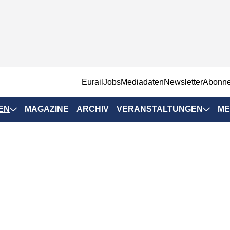
EurailJobs
Mediadaten
Newsletter
Abonn
EN
MAGAZINE
ARCHIV
VERANSTALTUNGEN
ME
Eurailpress-
Veranstaltungen
Rad-Schiene Tagung
 Positionen
IRSA 2025
n & Märkte
Branchentermine
ervices