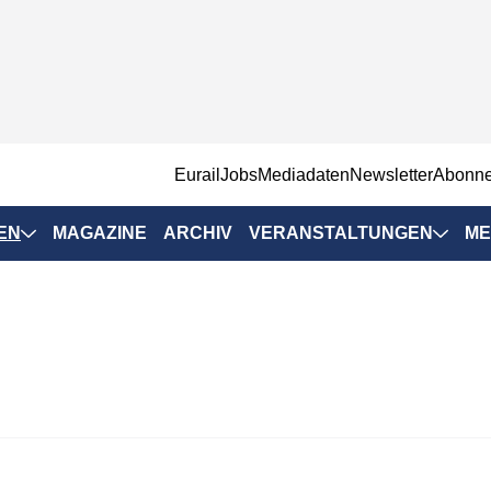
EurailJobs
Mediadaten
Newsletter
Abonn
EN
MAGAZINE
ARCHIV
VERANSTALTUNGEN
ME
Eurailpress-
Veranstaltungen
Rad-Schiene Tagung
 Positionen
IRSA 2025
n & Märkte
Branchentermine
ervices