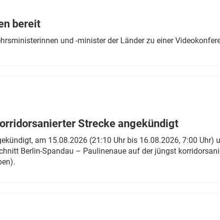
Eurailpress Career Boost
 & Komponenten
en bereit
ur & Ausrüstung
ehrsministerinnen und -minister der Länder zu einer Videokonf
rridorsanierter Strecke angekündigt
gekündigt, am 15.08.2026 (21:10 Uhr bis 16.08.2026, 7:00 Uhr) 
hnitt Berlin-Spandau – Paulinenaue auf der jüngst korridorsan
ben).