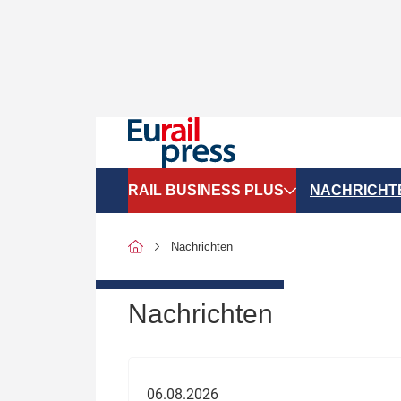
RAIL BUSINESS PLUS
NACHRICHT
Organigramme
Politik
Nachrichten
SGV-Marktdaten
Recht
SPNV-Marktdaten
Personen &
Nachrichten
Bilanzen
Unternehme
Recht
Betrieb & S
06.08.2026