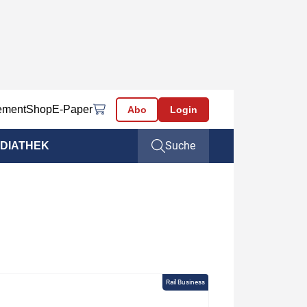
ement
Shop
E-Paper
Abo
Login
Suche
DIATHEK
Rail Business