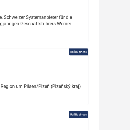
e, Schweizer Systemanbieter für die
angjährigen Geschäftsführers Werner
Rail Business
 Region um Pilsen/Plzeň (Plzeňský kraj)
Rail Business