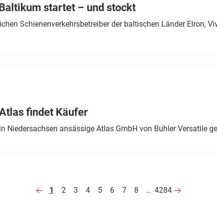
altikum startet – und stockt
chen Schienenverkehrsbetreiber der baltischen Länder Elron, V
tlas findet Käufer
in Niedersachsen ansässige Atlas GmbH von Buhler Versatile ge
1
2
3
4
5
6
7
8
…
4284