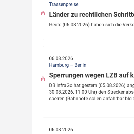
Trassenpreise
Politik
Fahrzeuge
Länder zu rechtlichen Schritt
Verbände: Wer spricht für
Infrastrukt
Heute (06.08.2026) haben sich die Verk
wen?
ÖPNV
Marktplatz: Wer macht was?
Start-Up-Check
06.08.2026
Thema des Monats
Hamburg – Berlin
Sperrungen wegen LZB auf ko
Dossier: Generalsanierung
DB InfraGo hat gestern (05.08.2026) an
Dossier: ETCS
30.08.2026, 11:00 Uhr) den Streckenabsc
sperren (Bahnhöfe sollen anfahrbar blei
Dossier:
Stellwerksbesetzung
06.08.2026