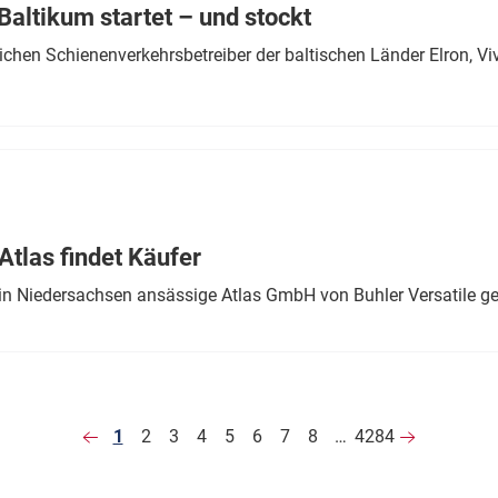
altikum startet – und stockt
chen Schienenverkehrsbetreiber der baltischen Länder Elron, V
tlas findet Käufer
in Niedersachsen ansässige Atlas GmbH von Buhler Versatile ge
1
2
3
4
5
6
7
8
…
4284