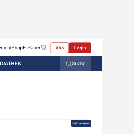
ement
Shop
E-Paper
Abo
Login
Suche
DIATHEK
Rail Business