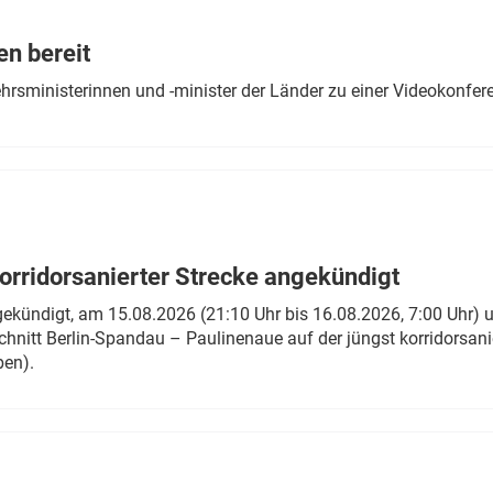
Eurailpress Career Boost
 & Komponenten
en bereit
ur & Ausrüstung
ehrsministerinnen und -minister der Länder zu einer Videokonf
rridorsanierter Strecke angekündigt
gekündigt, am 15.08.2026 (21:10 Uhr bis 16.08.2026, 7:00 Uhr) 
hnitt Berlin-Spandau – Paulinenaue auf der jüngst korridorsan
ben).