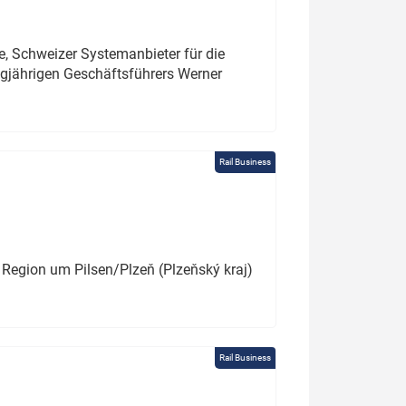
e, Schweizer Systemanbieter für die
angjährigen Geschäftsführers Werner
Rail Business
 Region um Pilsen/Plzeň (Plzeňský kraj)
Rail Business