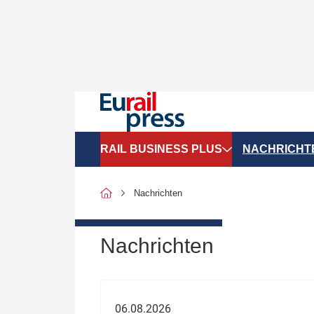
RAIL BUSINESS PLUS
NACHRICHT
Organigramme
Politik
Nachrichten
SGV-Marktdaten
Recht
SPNV-Marktdaten
Personen &
Nachrichten
Bilanzen
Unternehme
Recht
Betrieb & S
06.08.2026