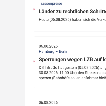
Trassenpreise
Politik
Fahrzeuge
Länder zu rechtlichen Schritt
Verbände: Wer spricht für
Infrastrukt
Heute (06.08.2026) haben sich die Verk
wen?
ÖPNV
Marktplatz: Wer macht was?
Start-Up-Check
06.08.2026
Thema des Monats
Hamburg – Berlin
Sperrungen wegen LZB auf ko
Dossier: Generalsanierung
DB InfraGo hat gestern (05.08.2026) an
Dossier: ETCS
30.08.2026, 11:00 Uhr) den Streckenabsc
sperren (Bahnhöfe sollen anfahrbar blei
Dossier:
Stellwerksbesetzung
06.08.2026