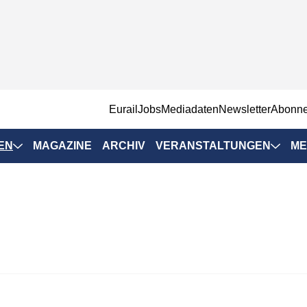
EurailJobs
Mediadaten
Newsletter
Abonn
EN
MAGAZINE
ARCHIV
VERANSTALTUNGEN
ME
Eurailpress-
Veranstaltungen
Rad-Schiene Tagung
 Positionen
IRSA 2025
n & Märkte
Branchentermine
ervices