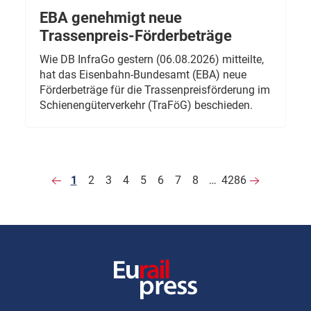
EBA genehmigt neue
Trassenpreis-Förderbeträge
Wie DB InfraGo gestern (06.08.2026) mitteilte,
hat das Eisenbahn-Bundesamt (EBA) neue
Förderbeträge für die Trassenpreisförderung im
Schienengüterverkehr (TraFöG) beschieden.
1
2
3
4
5
6
7
8
…
4286