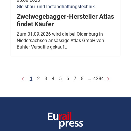
05.08.2026
Gleisbau- und Instandhaltungstechnik
Zweiwegebagger-Hersteller Atlas
findet Käufer
Zum 01.09.2026 wird die bei Oldenburg in
Niedersachsen ansässige Atlas GmbH von
Buhler Versatile gekauft.
1
2
3
4
5
6
7
8
…
4284