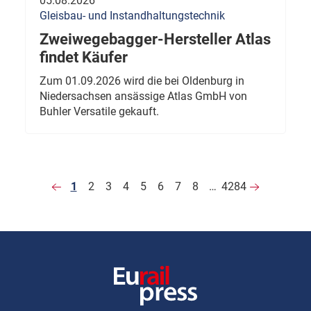
05.08.2026
Gleisbau- und Instandhaltungstechnik
Zweiwegebagger-Hersteller Atlas
findet Käufer
Zum 01.09.2026 wird die bei Oldenburg in
Niedersachsen ansässige Atlas GmbH von
Buhler Versatile gekauft.
1
2
3
4
5
6
7
8
…
4284