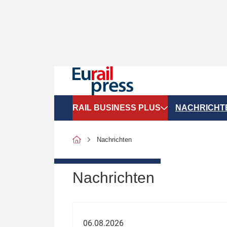
RAIL BUSINESS PLUS
NACHRICHT
Organigramme
Politik
Nachrichten
SGV-Marktdaten
Recht
SPNV-Marktdaten
Personen &
Nachrichten
Bilanzen
Unternehme
Recht
Betrieb & S
06.08.2026