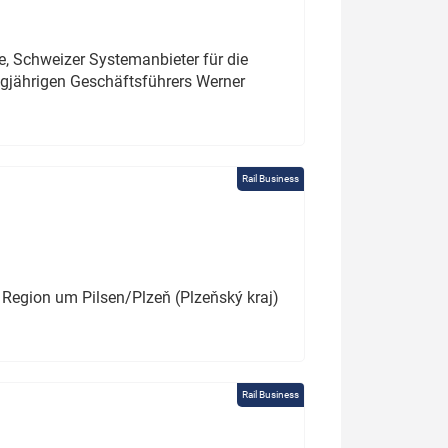
e, Schweizer Systemanbieter für die
angjährigen Geschäftsführers Werner
Rail Business
 Region um Pilsen/Plzeň (Plzeňský kraj)
Rail Business