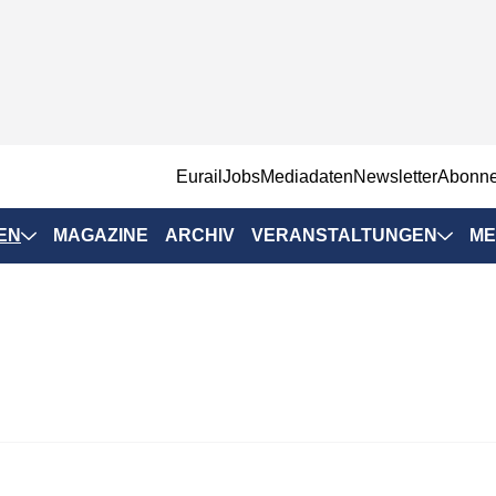
EurailJobs
Mediadaten
Newsletter
Abonn
EN
MAGAZINE
ARCHIV
VERANSTALTUNGEN
ME
Eurailpress-
Veranstaltungen
Rad-Schiene Tagung
 Positionen
IRSA 2025
n & Märkte
Branchentermine
ervices