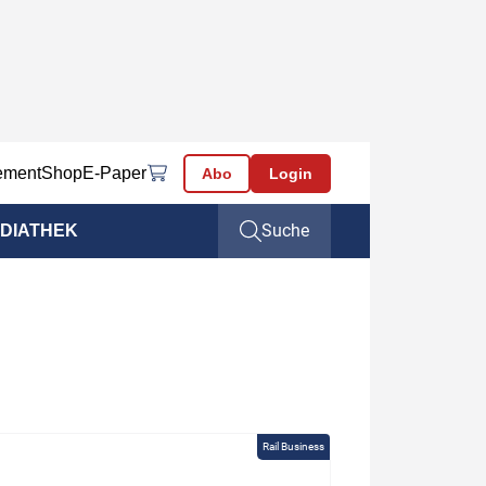
ement
Shop
E-Paper
Abo
Login
Suche
DIATHEK
Rail Business