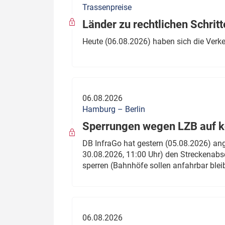
Trassenpreise
Politik
Fahrzeuge
Länder zu rechtlichen Schritt
Verbände: Wer spricht für
Infrastrukt
Heute (06.08.2026) haben sich die Verk
wen?
ÖPNV
Marktplatz: Wer macht was?
Start-Up-Check
06.08.2026
Thema des Monats
Hamburg – Berlin
Sperrungen wegen LZB auf ko
Dossier: Generalsanierung
DB InfraGo hat gestern (05.08.2026) an
Dossier: ETCS
30.08.2026, 11:00 Uhr) den Streckenabsc
sperren (Bahnhöfe sollen anfahrbar blei
Dossier:
Stellwerksbesetzung
06.08.2026