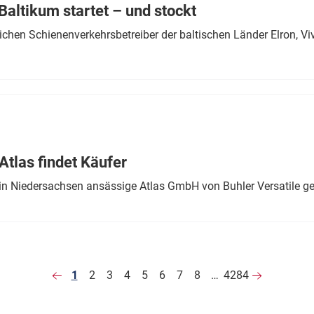
altikum startet – und stockt
chen Schienenverkehrsbetreiber der baltischen Länder Elron, V
tlas findet Käufer
in Niedersachsen ansässige Atlas GmbH von Buhler Versatile ge
1
2
3
4
5
6
7
8
…
4284