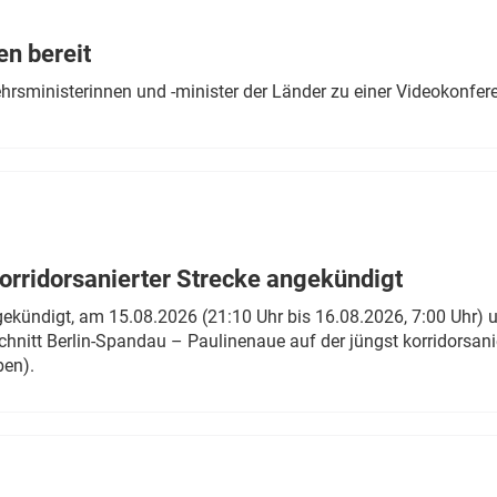
Eurailpress Career Boost
 & Komponenten
en bereit
ur & Ausrüstung
ehrsministerinnen und -minister der Länder zu einer Videokonf
rridorsanierter Strecke angekündigt
gekündigt, am 15.08.2026 (21:10 Uhr bis 16.08.2026, 7:00 Uhr) 
hnitt Berlin-Spandau – Paulinenaue auf der jüngst korridorsan
ben).