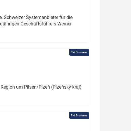
e, Schweizer Systemanbieter für die
angjährigen Geschäftsführers Werner
Rail Business
 Region um Pilsen/Plzeň (Plzeňský kraj)
Rail Business