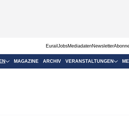
EurailJobs
Mediadaten
Newsletter
Abonn
EN
MAGAZINE
ARCHIV
VERANSTALTUNGEN
ME
Eurailpress-
Veranstaltungen
Rad-Schiene Tagung
 Positionen
IRSA 2025
n & Märkte
Branchentermine
ervices