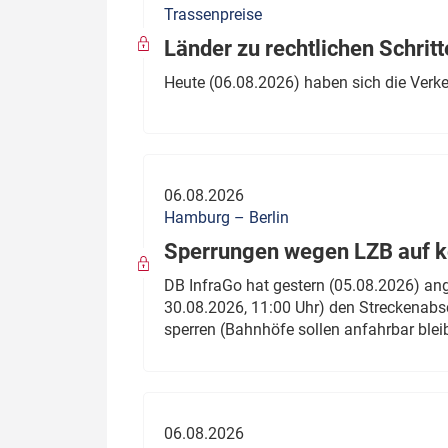
Trassenpreise
Politik
Fahrzeuge
Länder zu rechtlichen Schritt
Verbände: Wer spricht für
Infrastrukt
Heute (06.08.2026) haben sich die Verk
wen?
ÖPNV
Marktplatz: Wer macht was?
Start-Up-Check
06.08.2026
Thema des Monats
Hamburg – Berlin
Sperrungen wegen LZB auf ko
Dossier: Generalsanierung
DB InfraGo hat gestern (05.08.2026) an
Dossier: ETCS
30.08.2026, 11:00 Uhr) den Streckenabsc
sperren (Bahnhöfe sollen anfahrbar blei
Dossier:
Stellwerksbesetzung
06.08.2026