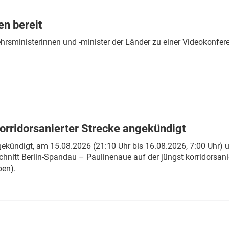
Eurailpress Career Boost
 & Komponenten
en bereit
ur & Ausrüstung
ehrsministerinnen und -minister der Länder zu einer Videokonf
rridorsanierter Strecke angekündigt
gekündigt, am 15.08.2026 (21:10 Uhr bis 16.08.2026, 7:00 Uhr) 
hnitt Berlin-Spandau – Paulinenaue auf der jüngst korridorsan
ben).