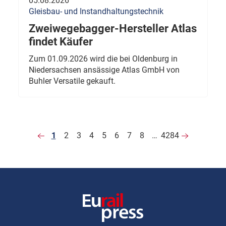
05.08.2026
Gleisbau- und Instandhaltungstechnik
Zweiwegebagger-Hersteller Atlas
findet Käufer
Zum 01.09.2026 wird die bei Oldenburg in
Niedersachsen ansässige Atlas GmbH von
Buhler Versatile gekauft.
1
2
3
4
5
6
7
8
…
4284