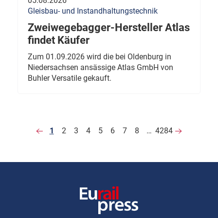
05.08.2026
Gleisbau- und Instandhaltungstechnik
Zweiwegebagger-Hersteller Atlas
findet Käufer
Zum 01.09.2026 wird die bei Oldenburg in
Niedersachsen ansässige Atlas GmbH von
Buhler Versatile gekauft.
1
2
3
4
5
6
7
8
…
4284