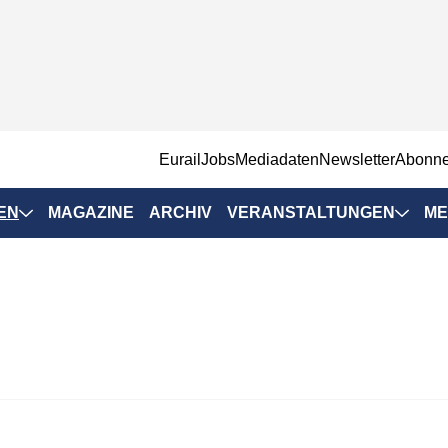
EurailJobs
Mediadaten
Newsletter
Abonn
EN
MAGAZINE
ARCHIV
VERANSTALTUNGEN
ME
Eurailpress-
Veranstaltungen
Rad-Schiene Tagung
 Positionen
IRSA 2025
n & Märkte
Branchentermine
ervices