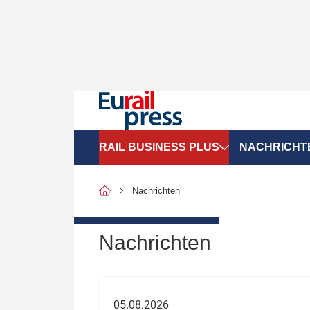
RAIL BUSINESS PLUS
NACHRICHT
Organigramme
Politik
Nachrichten
SGV-Marktdaten
Recht
SPNV-Marktdaten
Personen &
Nachrichten
Bilanzen
Unternehme
Recht
Betrieb & S
05.08.2026