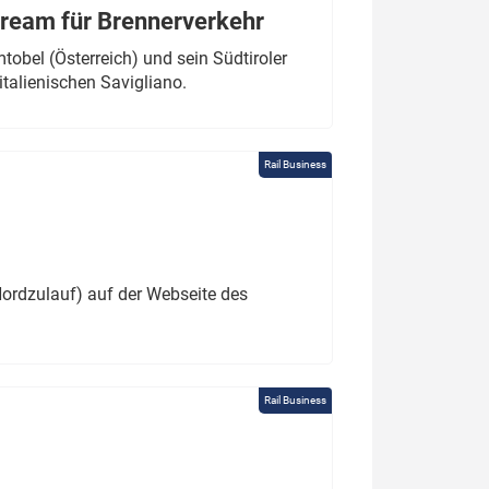
tream für Brennerverkehr
obel (Österreich) und sein Südtiroler
italienischen Savigliano.
Rail Business
ordzulauf) auf der Webseite des
Rail Business