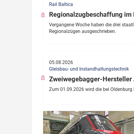
Rail Baltica
Politik
Fahrzeuge
Regionalzugbeschaffung im B
Verbände: Wer spricht für
Infrastrukt
Vergangene Woche haben die drei staatli
wen?
Regionalzügen ausgeschrieben.
ÖPNV
Marktplatz: Wer macht was?
Start-Up-Check
05.08.2026
Thema des Monats
Gleisbau- und Instandhaltungstechnik
Dossier: Generalsanierung
Zweiwegebagger-Hersteller A
Dossier: ETCS
Zum 01.09.2026 wird die bei Oldenburg 
Dossier:
Stellwerksbesetzung