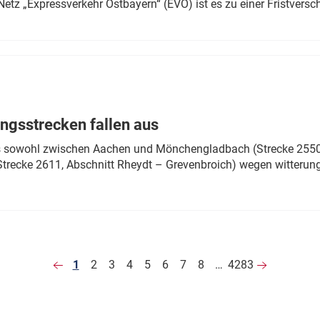
Netz „Expressverkehr Ostbayern“ (EVO) ist es zu einer Fristver
ngsstrecken fallen aus
 es sowohl zwischen Aachen und Mönchengladbach (Strecke 2550,
recke 2611, Abschnitt Rheydt – Grevenbroich) wegen witterun
1
2
3
4
5
6
7
8
…
4283