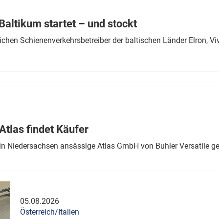
Eurailpress Career Boost
 & Komponenten
altikum startet – und stockt
ur & Ausrüstung
chen Schienenverkehrsbetreiber der baltischen Länder Elron, V
tlas findet Käufer
in Niedersachsen ansässige Atlas GmbH von Buhler Versatile ge
05.08.2026
Österreich/Italien