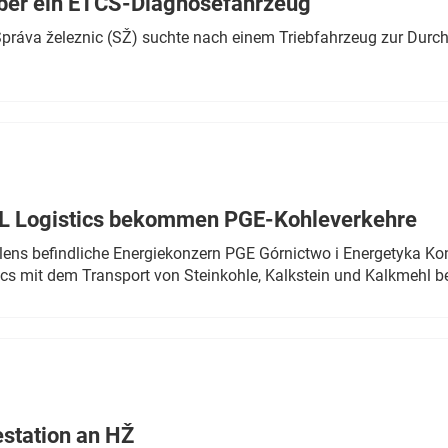
ber ein ETCS-Diagnosefahrzeug
r Správa železnic (SŽ) suchte nach einem Triebfahrzeug zur Dur
TL Logistics bekommen PGE-Kohleverkehre
olens befindliche Energiekonzern PGE Górnictwo i Energetyka K
cs mit dem Transport von Steinkohle, Kalkstein und Kalkmehl be
estation an HŽ