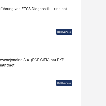
chführung von ETCS-Diagnostik – und hat
Rail Business
onwencjonalna S.A. (PGE GiEK) hat PKP
auftragt.
Rail Business