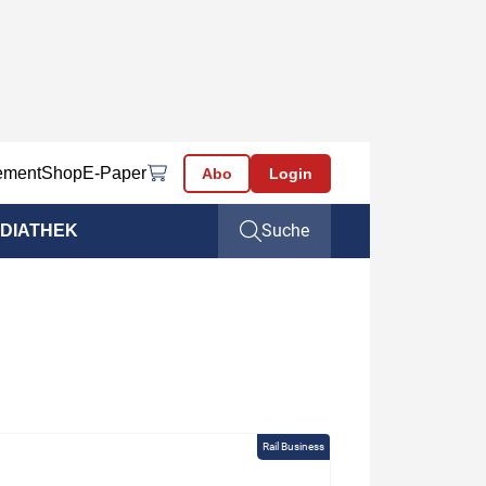
ement
Shop
E-Paper
Abo
Login
Suche
DIATHEK
Rail Business