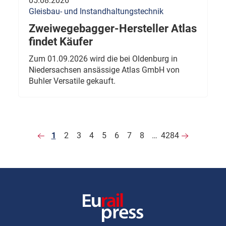
05.08.2026
Gleisbau- und Instandhaltungstechnik
Zweiwegebagger-Hersteller Atlas
findet Käufer
Zum 01.09.2026 wird die bei Oldenburg in
Niedersachsen ansässige Atlas GmbH von
Buhler Versatile gekauft.
1
2
3
4
5
6
7
8
…
4284