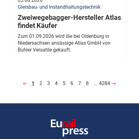
05.08.2026
Gleisbau- und Instandhaltungstechnik
Zweiwegebagger-Hersteller Atlas
findet Käufer
Zum 01.09.2026 wird die bei Oldenburg in
Niedersachsen ansässige Atlas GmbH von
Buhler Versatile gekauft.
1
2
3
4
5
6
7
8
…
4284