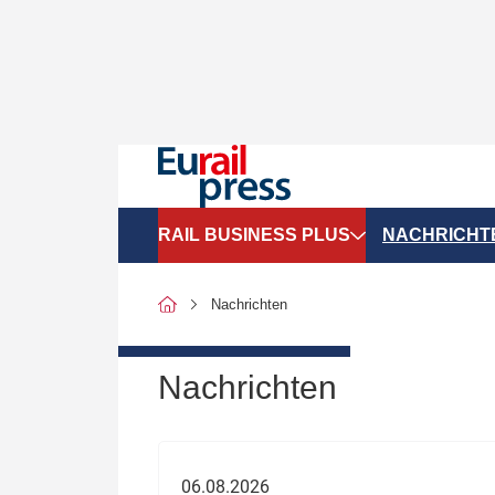
RAIL BUSINESS PLUS
NACHRICHT
Organigramme
Politik
Nachrichten
SGV-Marktdaten
Recht
SPNV-Marktdaten
Personen &
Nachrichten
Bilanzen
Unternehme
Recht
Betrieb & S
06.08.2026