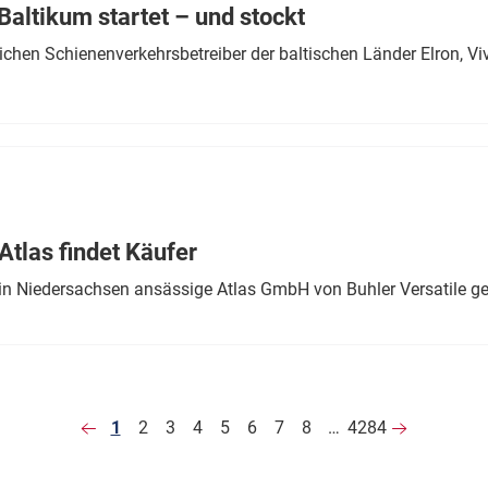
altikum startet – und stockt
chen Schienenverkehrsbetreiber der baltischen Länder Elron, V
tlas findet Käufer
in Niedersachsen ansässige Atlas GmbH von Buhler Versatile ge
1
2
3
4
5
6
7
8
…
4284