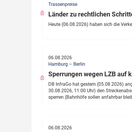
Trassenpreise
Politik
Fahrzeuge
Länder zu rechtlichen Schritt
Verbände: Wer spricht für
Infrastrukt
Heute (06.08.2026) haben sich die Verk
wen?
ÖPNV
Marktplatz: Wer macht was?
Start-Up-Check
06.08.2026
Thema des Monats
Hamburg – Berlin
Sperrungen wegen LZB auf ko
Dossier: Generalsanierung
DB InfraGo hat gestern (05.08.2026) an
Dossier: ETCS
30.08.2026, 11:00 Uhr) den Streckenabsc
sperren (Bahnhöfe sollen anfahrbar blei
Dossier:
Stellwerksbesetzung
06.08.2026