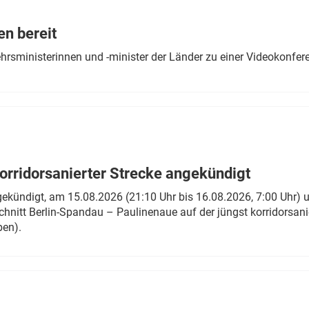
Eurailpress Career Boost
 & Komponenten
en bereit
ur & Ausrüstung
ehrsministerinnen und -minister der Länder zu einer Videokonf
rridorsanierter Strecke angekündigt
gekündigt, am 15.08.2026 (21:10 Uhr bis 16.08.2026, 7:00 Uhr) 
hnitt Berlin-Spandau – Paulinenaue auf der jüngst korridorsan
ben).