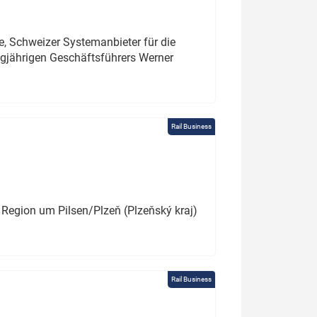
e, Schweizer Systemanbieter für die
angjährigen Geschäftsführers Werner
Rail Business
 Region um Pilsen/Plzeň (Plzeňský kraj)
Rail Business