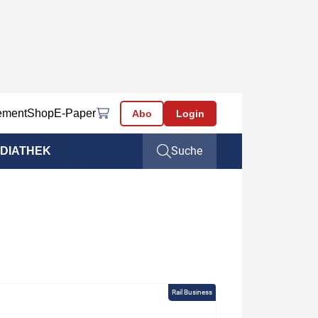
ement
Shop
E-Paper
Abo
Login
Suche
DIATHEK
Rail Business