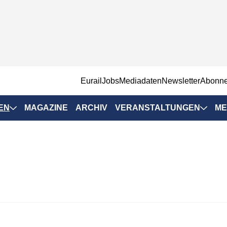
EurailJobs
Mediadaten
Newsletter
Abonn
EN
MAGAZINE
ARCHIV
VERANSTALTUNGEN
ME
Eurailpress-
Veranstaltungen
Rad-Schiene Tagung
 Positionen
IRSA 2025
n & Märkte
Branchentermine
ervices