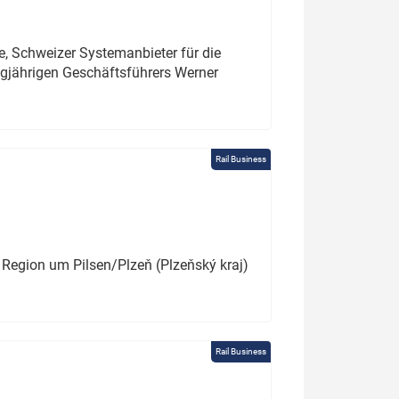
e, Schweizer Systemanbieter für die
angjährigen Geschäftsführers Werner
Rail Business
 Region um Pilsen/Plzeň (Plzeňský kraj)
Rail Business