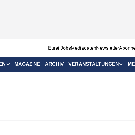
EurailJobs
Mediadaten
Newsletter
Abonn
EN
MAGAZINE
ARCHIV
VERANSTALTUNGEN
ME
Eurailpress-
Veranstaltungen
Rad-Schiene Tagung
 Positionen
IRSA 2025
n & Märkte
Branchentermine
ervices