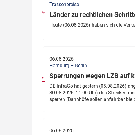
Trassenpreise
Politik
Fahrzeuge
Länder zu rechtlichen Schritt
Verbände: Wer spricht für
Infrastrukt
Heute (06.08.2026) haben sich die Verk
wen?
ÖPNV
Marktplatz: Wer macht was?
Start-Up-Check
06.08.2026
Thema des Monats
Hamburg – Berlin
Sperrungen wegen LZB auf ko
Dossier: Generalsanierung
DB InfraGo hat gestern (05.08.2026) an
Dossier: ETCS
30.08.2026, 11:00 Uhr) den Streckenabsc
sperren (Bahnhöfe sollen anfahrbar blei
Dossier:
Stellwerksbesetzung
06.08.2026