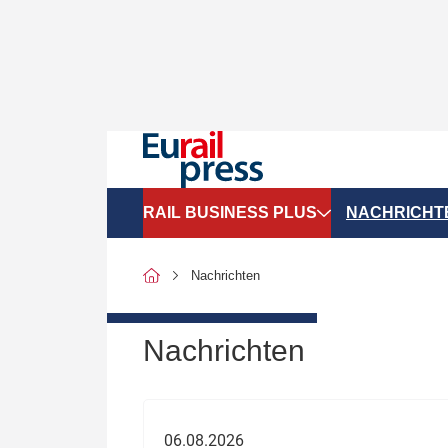
RAIL BUSINESS PLUS
NACHRICHT
Organigramme
Politik
Nachrichten
SGV-Marktdaten
Recht
SPNV-Marktdaten
Personen &
Nachrichten
Bilanzen
Unternehme
Recht
Betrieb & S
06.08.2026