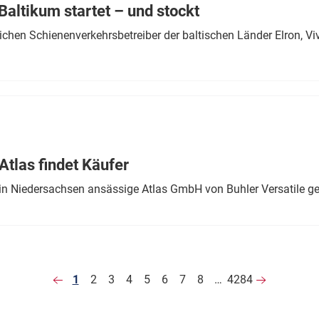
altikum startet – und stockt
chen Schienenverkehrsbetreiber der baltischen Länder Elron, V
tlas findet Käufer
in Niedersachsen ansässige Atlas GmbH von Buhler Versatile ge
1
2
3
4
5
6
7
8
…
4284