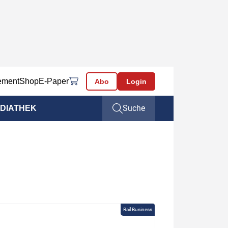
ement
Shop
E-Paper
Abo
Login
Suche
DIATHEK
Rail Business