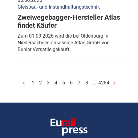
05.08.2026
Gleisbau- und Instandhaltungstechnik
Zweiwegebagger-Hersteller Atlas
findet Käufer
Zum 01.09.2026 wird die bei Oldenburg in
Niedersachsen ansässige Atlas GmbH von
Buhler Versatile gekauft.
1
2
3
4
5
6
7
8
…
4284