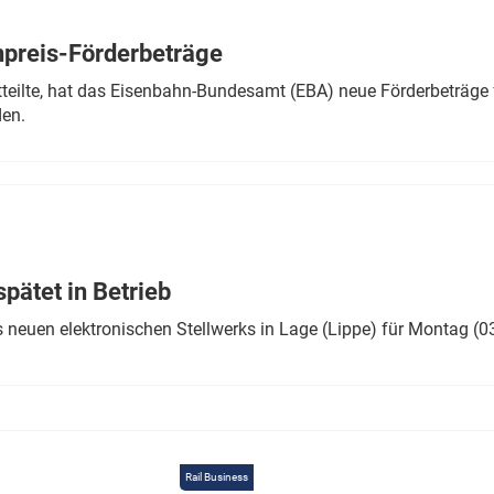
Eurailpress Career Boost
 & Komponenten
preis-Förderbeträge
ur & Ausrüstung
teilte, hat das Eisenbahn-Bundesamt (EBA) neue Förderbeträge 
den.
ätet in Betrieb
 neuen elektronischen Stellwerks in Lage (Lippe) für Montag (0
Rail Business