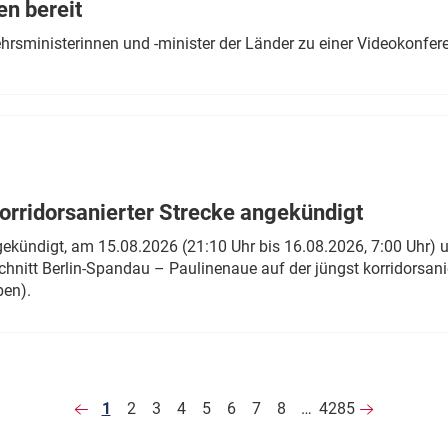
en bereit
ehrsministerinnen und -minister der Länder zu einer Videokonf
rridorsanierter Strecke angekündigt
gekündigt, am 15.08.2026 (21:10 Uhr bis 16.08.2026, 7:00 Uhr) 
hnitt Berlin-Spandau – Paulinenaue auf der jüngst korridorsan
ben).
1
2
3
4
5
6
7
8
…
4285