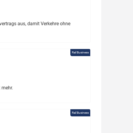
ertrags aus, damit Verkehre ohne
Rail Business
t mehr.
Rail Business