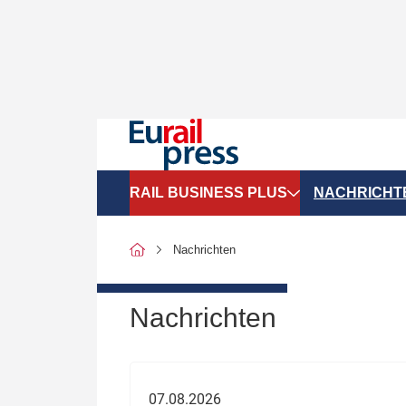
RAIL BUSINESS PLUS
NACHRICHT
Organigramme
Politik
Nachrichten
SGV-Marktdaten
Recht
SPNV-Marktdaten
Personen &
Nachrichten
Bilanzen
Unternehme
Recht
Betrieb & S
07.08.2026