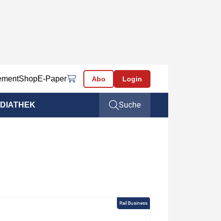
ement
Shop
E-Paper
Abo
Login
Suche
DIATHEK
Rail Business