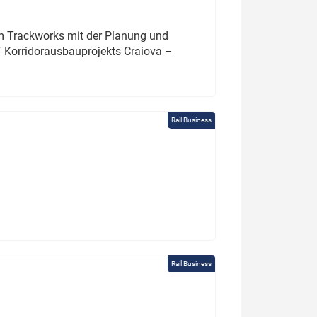
um Trackworks mit der Planung und
 Korridorausbauprojekts Craiova –
Rail Business
Rail Business