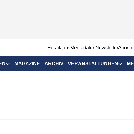
EurailJobs
Mediadaten
Newsletter
Abonn
EN
MAGAZINE
ARCHIV
VERANSTALTUNGEN
ME
Eurailpress-
Veranstaltungen
Rad-Schiene Tagung
 Positionen
IRSA 2025
n & Märkte
Branchentermine
ervices