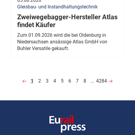
05.08.2026
Gleisbau- und Instandhaltungstechnik
Zweiwegebagger-Hersteller Atlas
findet Käufer
Zum 01.09.2026 wird die bei Oldenburg in
Niedersachsen ansässige Atlas GmbH von
Buhler Versatile gekauft.
1
2
3
4
5
6
7
8
…
4284