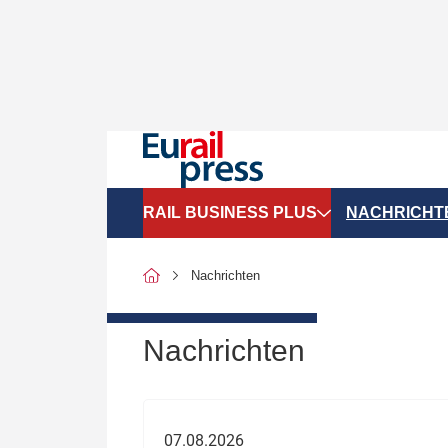
RAIL BUSINESS PLUS
NACHRICHT
Organigramme
Politik
Nachrichten
SGV-Marktdaten
Recht
SPNV-Marktdaten
Personen &
Nachrichten
Bilanzen
Unternehme
Recht
Betrieb & S
07.08.2026