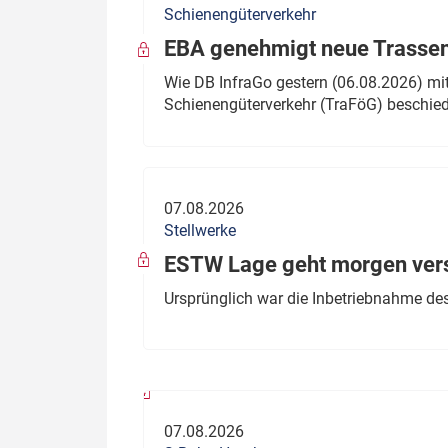
Schienengüterverkehr
Politik
Fahrzeuge
EBA genehmigt neue Trassen
Verbände: Wer spricht für
Infrastrukt
Wie DB InfraGo gestern (06.08.2026) mit
wen?
Schienengüterverkehr (TraFöG) beschie
ÖPNV
Marktplatz: Wer macht was?
Start-Up-Check
07.08.2026
Thema des Monats
Stellwerke
Dossier: Generalsanierung
ESTW Lage geht morgen versp
Dossier: ETCS
Ursprünglich war die Inbetriebnahme des
Dossier:
Stellwerksbesetzung
07.08.2026