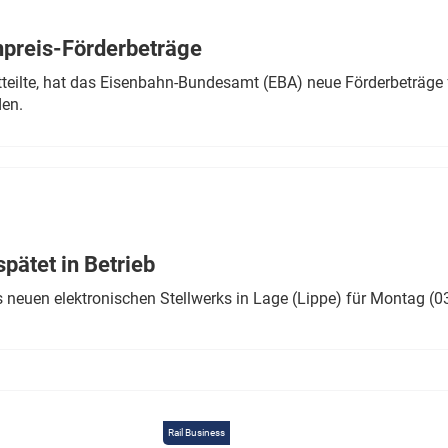
Eurailpress Career Boost
 & Komponenten
preis-Förderbeträge
ur & Ausrüstung
teilte, hat das Eisenbahn-Bundesamt (EBA) neue Förderbeträge 
den.
ätet in Betrieb
 neuen elektronischen Stellwerks in Lage (Lippe) für Montag (0
Rail Business