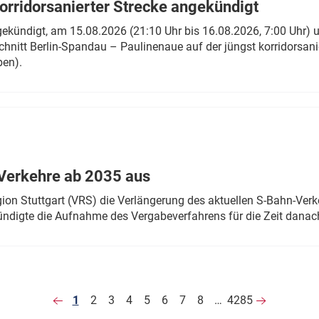
rridorsanierter Strecke angekündigt
gekündigt, am 15.08.2026 (21:10 Uhr bis 16.08.2026, 7:00 Uhr) 
hnitt Berlin-Spandau – Paulinenaue auf der jüngst korridorsan
ben).
Verkehre ab 2035 aus
n Stuttgart (VRS) die Verlängerung des aktuellen S-Bahn-Verk
ndigte die Aufnahme des Vergabeverfahrens für die Zeit danac
1
2
3
4
5
6
7
8
…
4285