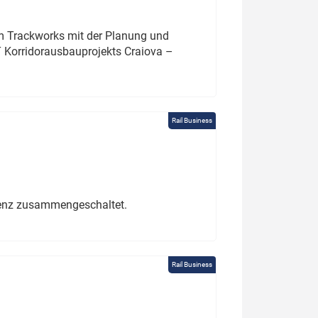
um Trackworks mit der Planung und
 Korridorausbauprojekts Craiova –
Rail Business
erenz zusammengeschaltet.
Rail Business