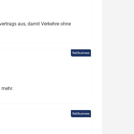
ertrags aus, damit Verkehre ohne
Rail Business
t mehr.
Rail Business