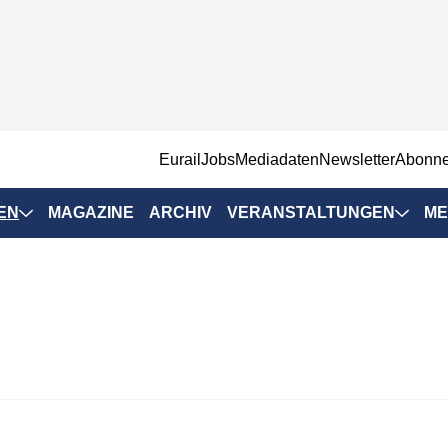
EurailJobs
Mediadaten
Newsletter
Abonn
EN
MAGAZINE
ARCHIV
VERANSTALTUNGEN
ME
Eurailpress-
Veranstaltungen
Rad-Schiene Tagung
 Positionen
IRSA 2025
n & Märkte
Branchentermine
ervices