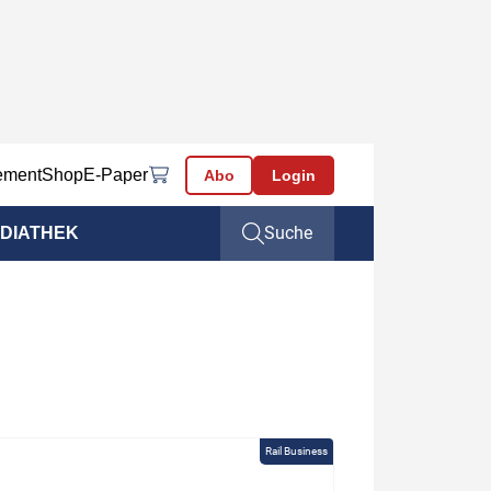
ement
Shop
E-Paper
Abo
Login
Suche
DIATHEK
Rail Business