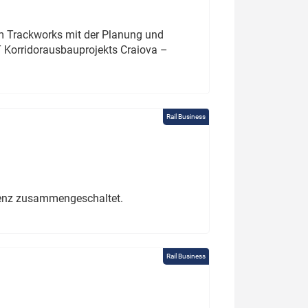
um Trackworks mit der Planung und
 Korridorausbauprojekts Craiova –
Rail Business
erenz zusammengeschaltet.
Rail Business