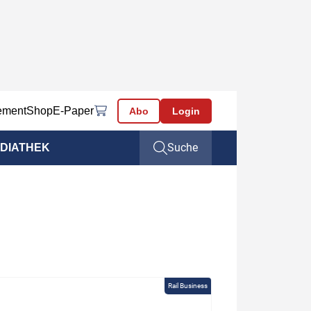
ement
Shop
E-Paper
Abo
Login
Suche
DIATHEK
Rail Business