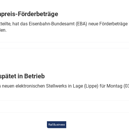
Eurailpress Career Boost
 & Komponenten
preis-Förderbeträge
ur & Ausrüstung
teilte, hat das Eisenbahn-Bundesamt (EBA) neue Förderbeträge 
den.
ätet in Betrieb
 neuen elektronischen Stellwerks in Lage (Lippe) für Montag (0
Rail Business