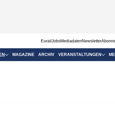
EurailJobs
Mediadaten
Newsletter
Abonn
EN
MAGAZINE
ARCHIV
VERANSTALTUNGEN
ME
Eurailpress-
Veranstaltungen
Rad-Schiene Tagung
 Positionen
IRSA 2025
n & Märkte
Branchentermine
ervices