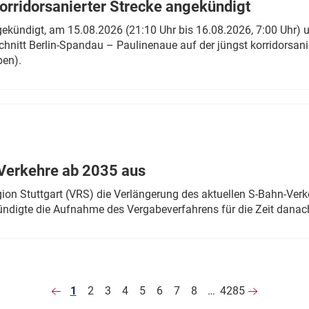
rridorsanierter Strecke angekündigt
gekündigt, am 15.08.2026 (21:10 Uhr bis 16.08.2026, 7:00 Uhr) 
hnitt Berlin-Spandau – Paulinenaue auf der jüngst korridorsan
ben).
Verkehre ab 2035 aus
n Stuttgart (VRS) die Verlängerung des aktuellen S-Bahn-Verk
ndigte die Aufnahme des Vergabeverfahrens für die Zeit danac
1
2
3
4
5
6
7
8
…
4285