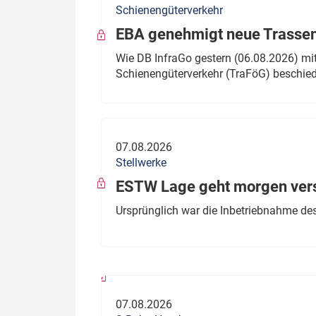
Schienengüterverkehr
Politik
Fahrzeuge
EBA genehmigt neue Trassen
Verbände: Wer spricht für
Infrastrukt
Wie DB InfraGo gestern (06.08.2026) mit
wen?
Schienengüterverkehr (TraFöG) beschie
ÖPNV
Marktplatz: Wer macht was?
Start-Up-Check
07.08.2026
Thema des Monats
Stellwerke
Dossier: Generalsanierung
ESTW Lage geht morgen versp
Dossier: ETCS
Ursprünglich war die Inbetriebnahme des
Dossier:
Stellwerksbesetzung
07.08.2026