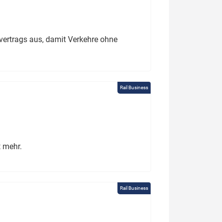
ertrags aus, damit Verkehre ohne
Rail Business
t mehr.
Rail Business