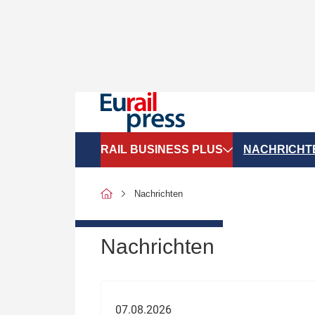
RAIL BUSINESS PLUS
NACHRICHT
Organigramme
Politik
Nachrichten
SGV-Marktdaten
Recht
SPNV-Marktdaten
Personen &
Nachrichten
Bilanzen
Unternehme
Recht
Betrieb & S
07.08.2026